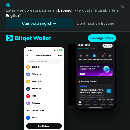
English
日本語
Estás viendo esta página en
Español
. ¿Te gustaría cambiarte a
English
?
Tiếng Việt
Cambia a English
Continuar en Español
Русский
Español (Latinoamérica)
Türkçe
Descargar ahora
Italiano
Français
Deutsch
简体中文
繁體中文
Português (Portugal)
Bahasa Indonesia
ภาษาไทย
हिन्दी
বাংলা
Español
Português (Brasil)
Español (Argentina)