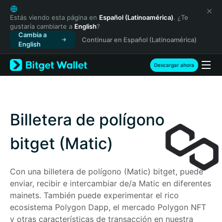
English
日本語
Estás viendo esta página en
Español (Latinoamérica)
. ¿Te
gustaría cambiarte a
English
?
Tiếng Việt
Cambia a
Continuar en Español (Latinoamérica)
Русский
English
Español (Latinoamérica)
Türkçe
Descargar ahora
Italiano
Français
Deutsch
简体中文
Billetera de polígono
繁體中文
Português (Portugal)
bitget (Matic)
Bahasa Indonesia
ภาษาไทย
Con una billetera de polígono (Matic) bitget, puede 
हिन्दी
enviar, recibir e intercambiar de/a Matic en diferentes 
বাংলা
mainets. También puede experimentar el rico 
Español
ecosistema Polygon Dapp, el mercado Polygon NFT 
Português (Brasil)
y otras características de transacción en nuestra 
Español (Argentina)