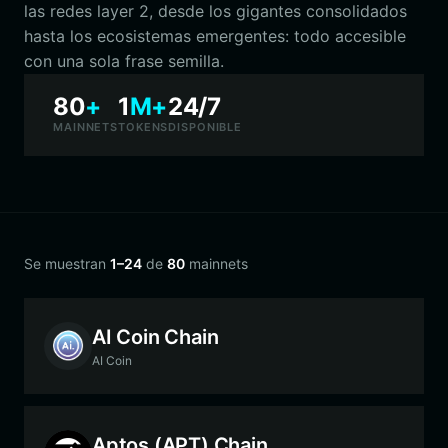
las redes layer 2, desde los gigantes consolidados
hasta los ecosistemas emergentes: todo accesible
con una sola frase semilla.
80
+
1
M+
24/7
MAINNETS
TOKENS
DISPONIBLE
Se muestran
1–24
de
80
mainnets
AI Coin Chain
AI Coin
Aptos (APT) Chain