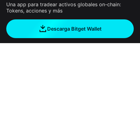
Una app para tradear activos globales on-chain:
Tokens, acciones y más
Descarga Bitget Wallet
Empresa
Acerca de Bitget Wallet
Products
Blog
Crypto Card
Bitget Wallet X