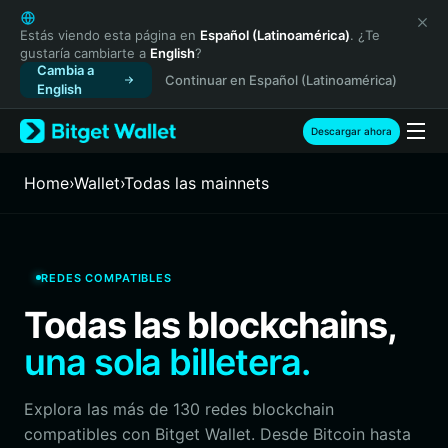
English
日本語
Estás viendo esta página en
Español (Latinoamérica)
. ¿Te
gustaría cambiarte a
English
?
Tiếng Việt
Cambia a
Continuar en Español (Latinoamérica)
Русский
English
Español (Latinoamérica)
Türkçe
Descargar ahora
Italiano
Français
Home
›
Wallet
›
Todas las mainnets
Deutsch
简体中文
繁體中文
Português (Portugal)
REDES COMPATIBLES
Bahasa Indonesia
Todas las blockchains,
ภาษาไทย
हिन्दी
una sola billetera.
বাংলা
Español
Explora las más de 130 redes blockchain
Português (Brasil)
compatibles con Bitget Wallet. Desde Bitcoin hasta
Español (Argentina)