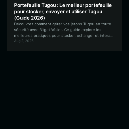
Portefeuille Tugou : Le meilleur portefeuille
pour stocker, envoyer et utiliser Tugou
(Guide 2026)
Découvrez comment gérer vos jetons Tugou en toute
sécurité avec Bitget Wallet. Ce guide explore les
meilleures pratiques pour stocker, échanger et interagir
Aug 2, 2026
avec cette pièce meme communautaire sur
l'écosystème EVM.