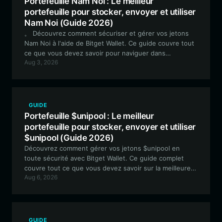
Portefeuille Nam Noi : Le meilleur
portefeuille pour stocker, envoyer et utiliser
Nam Noi (Guide 2026)
。 Découvrez comment sécuriser et gérer vos jetons
Nam Noi à l'aide de Bitget Wallet. Ce guide couvre tout
ce que vous devez savoir pour naviguer dans
Aug 3, 2026
l'écosystème EVM, suivre vos investissements en
jetons mèmes et utiliser les meilleurs outils disponibles
pour les détenteurs de Nam Noi.
GUIDE
Portefeuille $unipool : Le meilleur
portefeuille pour stocker, envoyer et utiliser
$unipool (Guide 2026)
Découvrez comment gérer vos jetons $unipool en
toute sécurité avec Bitget Wallet. Ce guide complet
couvre tout ce que vous devez savoir sur la meilleure
Aug 6, 2026
application de portefeuille pour $unipool, y compris sa
configuration, son utilisation et les raisons pour
lesquelles elle constitue le choix idéal pour interagir
avec l'écosystème DeFi expérimental de $unipool.
GUIDE