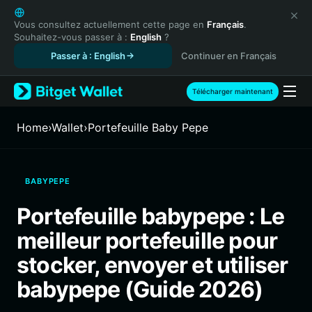
English
日本語
Vous consultez actuellement cette page en
Français
.
Souhaitez-vous passer à :
English
?
Tiếng Việt
Passer à : English
Continuer en Français
Русский
Español (Latinoamérica)
Türkçe
Télécharger maintenant
Italiano
Français
Home
›
Wallet
›
Portefeuille Baby Pepe
Deutsch
简体中文
繁體中文
BABYPEPE
Português (Portugal)
Bahasa Indonesia
Portefeuille babypepe : Le
ภาษาไทย
meilleur portefeuille pour
हिन्दी
বাংলা
stocker, envoyer et utiliser
Español
babypepe (Guide 2026)
Português (Brasil)
Español (Argentina)