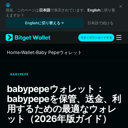
English
日本語
現在、このページは
日本語
で表示されています。
English
に切り替
えますか？
Tiếng Việt
Englishに切り替える
日本語で続ける
Русский
Español (Latinoamérica)
Türkçe
今すぐダウンロードする
Italiano
Français
Home
›
Wallet
›
Baby Pepeウォレット
Deutsch
简体中文
繁體中文
BABYPEPE
Português (Portugal)
Bahasa Indonesia
babypepeウォレット：
ภาษาไทย
babypepeを保管、送金、利
हिन्दी
বাংলা
用するための最適なウォレ
Español
ット（2026年版ガイド）
Português (Brasil)
Español (Argentina)