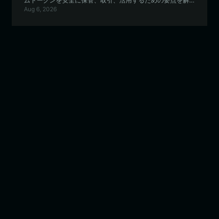
ムトークンを安全に保管、取引、活用するための要点を解
Aug 6, 2026
説します。