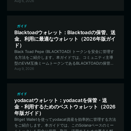
Aug 6, 2026
取引において透明性と効率性を確保します。
ガイド
Blacktoadウォレット：Blacktoadの保管、送
金、利用に最適なウォレット（2026年版ガイ
ド）
Black Toad Pepe (BLACKTOAD) トークンを安全に管理す
る方法をご紹介します。本ガイドでは、コミュニティ主導
型のEVM互換ミームトークンであるBLACKTOADの保管・
Aug 9, 2026
取引において、なぜBitget Walletが最適な選択肢なのかを
解説します。
ガイド
yodacatウォレット：yodacatを保管・送
金・利用するためのベストウォレット（2026
年版ガイド）
Bitget Walletを使ってyodacat資産を効率的に管理する方法
をご紹介します。本ガイドでは、このSolanaベースのミー