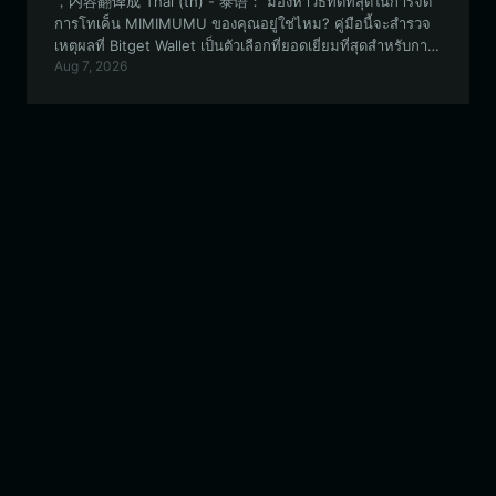
，内容翻译成 Thai (th) - 泰语： มองหาวิธีที่ดีที่สุดในการจัด
การโทเค็น MIMIMUMU ของคุณอยู่ใช่ไหม? คู่มือนี้จะสำรวจ
เหตุผลที่ Bitget Wallet เป็นตัวเลือกที่ยอดเยี่ยมที่สุดสำหรับการ
Aug 7, 2026
จัดเก็บ ซื้อขาย และมีส่วนร่วมกับโปรเจกต์มีมที่ขับเคลื่อนโดย
ชุมชนและได้รับแรงบันดาลใจจาก IP บนระบบนิเวศ EVM นี้