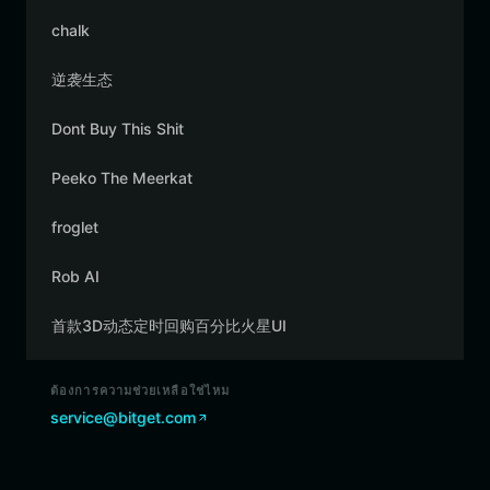
chalk
逆袭生态
Dont Buy This Shit
Peeko The Meerkat
froglet
Rob AI
首款3D动态定时回购百分比火星UI
ต้องการความช่วยเหลือใช่ไหม
service@bitget.com