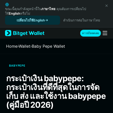
English
日本語
ขณะนี้คุณกำลังดูหน้านี้ใน
ภาษาไทย
คุณต้องการเปลี่ยนไป
ใช้
English
หรือไม่
Tiếng Việt
เปลี่ยนไปใช้English
ดำเนินการต่อในภาษาไทย
Русский
Español (Latinoamérica)
Türkçe
ดาวน์โหลดเลย
Italiano
Français
Home
›
Wallet
›
Baby Pepe Wallet
Deutsch
简体中文
繁體中文
BABYPEPE
Português (Portugal)
Bahasa Indonesia
กระเป๋าเงิน babypepe:
ภาษาไทย
กระเป๋าเงินที่ดีที่สุดในการจัด
हिन्दी
বাংলা
เก็บ ส่ง และใช้งาน babypepe
Español
(คู่มือปี 2026)
Português (Brasil)
Español (Argentina)