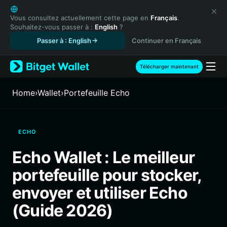
English
日本語
Vous consultez actuellement cette page en
Français
.
Souhaitez-vous passer à :
English
?
Tiếng Việt
Passer à : English
Continuer en Français
Русский
Español (Latinoamérica)
Türkçe
Télécharger maintenant
Italiano
Français
Home
›
Wallet
›
Portefeuille Echo
Deutsch
简体中文
繁體中文
ECHO
Português (Portugal)
Bahasa Indonesia
Echo Wallet : Le meilleur
ภาษาไทย
portefeuille pour stocker,
हिन्दी
বাংলা
envoyer et utiliser Echo
Español
(Guide 2026)
Português (Brasil)
Español (Argentina)