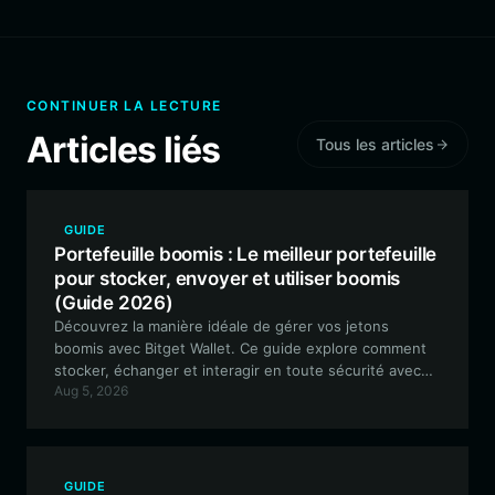
CONTINUER LA LECTURE
Articles liés
Tous les articles
GUIDE
Portefeuille boomis : Le meilleur portefeuille
pour stocker, envoyer et utiliser boomis
(Guide 2026)
Découvrez la manière idéale de gérer vos jetons
boomis avec Bitget Wallet. Ce guide explore comment
stocker, échanger et interagir en toute sécurité avec
Aug 5, 2026
l'écosystème artistique immersif du projet boomis sur la
blockchain Solana.
GUIDE