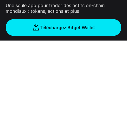
Une seule app pour trader des actifs on-chain
mondiaux : tokens, actions et plus
Téléchargez Bitget Wallet
Entreprise
À propos de Bitget Wallet
Products
Blog
Crypto Card
Bitget Wallet X