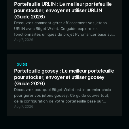
Portefeuille URLIN : Le meilleur portefeuille
pour stocker, envoyer et utiliser URLIN
(Guide 2026)
Découvrez comment gérer efficacement vos jetons
URLIN avec Bitget Wallet. Ce guide explore les
fonctionnalités uniques du projet Pyromancer basé sur
Aug 7, 2026
Solana et explique pourquoi Bitget Wallet est le choix
idéal pour un trading sécurisé et une participation
communautaire.
GUIDE
Portefeuille goosey : Le meilleur portefeuille
pour stocker, envoyer et utiliser goosey
(Guide 2026)
Découvrez pourquoi Bitget Wallet est le premier choix
pour gérer vos jetons goosey. Ce guide couvre tout,
de la configuration de votre portefeuille basé sur
Aug 7, 2026
Solana à la manière d'interagir en toute sécurité avec la
communauté dynamique de Heroic Goose.