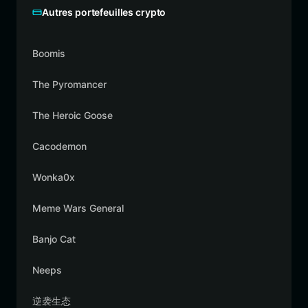
Autres portefeuilles crypto
Boomis
The Pyromancer
The Heroic Goose
Cacodemon
Wonka0x
Meme Wars General
Banjo Cat
Neeps
逆袭生态