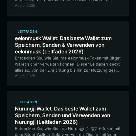
Aug 5, 2026
Meme-Tokens und erklärt, warum Bitget Wallet die
erste Wahl für die Navigation im PlutoCoin-Ökosystem
ist.
LEITFADEN
eelonmusk Wallet: Das beste Wallet zum
Speichern, Senden & Verwenden von
eelonmusk (Leitfaden 2026)
Entdecken Sie, wie Sie Ihre eelonmusk-Token mit Bitget
Wallet sicher verwalten können. Dieser Leitfaden deckt
alles ab, von der Einrichtung bis hin zur Nutzung des
Aug 5, 2026
leistungsstarken Solana-Ökosystems für Ihre Meme-
Token-Strategie.
LEITFADEN
Nurungji Wallet: Das beste Wallet zum
Speichern, Senden und Verwenden von
Nurungji (Leitfaden 2026)
Entdecken Sie, wie Sie Ihre Nurungji (누룽지)-Token mit
dem Bitget Wallet effektiv verwalten. Dieser Leitfaden