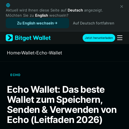
English
日本語
Aktuell wird Ihnen diese Seite auf
Deutsch
angezeigt.
Möchten Sie zu
English
wechseln?
Tiếng Việt
Zu English wechseln
Auf Deutsch fortfahren
Русский
Español (Latinoamérica)
Türkçe
Jetzt herunterladen
Italiano
Français
Home
›
Wallet
›
Echo-Wallet
Deutsch
简体中文
繁體中文
ECHO
Português (Portugal)
Bahasa Indonesia
Echo Wallet: Das beste
ภาษาไทย
Wallet zum Speichern,
हिन्दी
বাংলা
Senden & Verwenden von
Español
Echo (Leitfaden 2026)
Português (Brasil)
Español (Argentina)