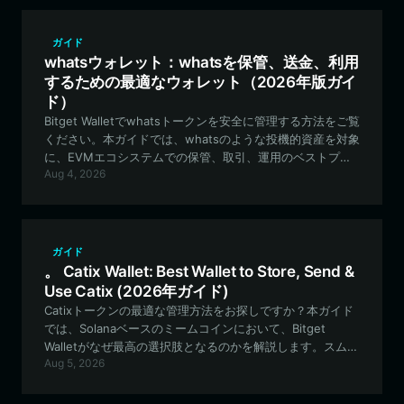
ガイド
whatsウォレット：whatsを保管、送金、利用
するための最適なウォレット（2026年版ガイ
ド）
Bitget Walletでwhatsトークンを安全に管理する方法をご覧
ください。本ガイドでは、whatsのような投機的資産を対象
に、EVMエコシステムでの保管、取引、運用のベストプラ
Aug 4, 2026
クティスを解説します。
ガイド
。 Catix Wallet: Best Wallet to Store, Send &
Use Catix (2026年ガイド)
Catixトークンの最適な管理方法をお探しですか？本ガイド
では、Solanaベースのミームコインにおいて、Bitget
Walletがなぜ最高の選択肢となるのかを解説します。スムー
Aug 5, 2026
ズな取引、最高レベルのセキュリティ、そしてCATIX資産の
完全な管理を実現しましょう。