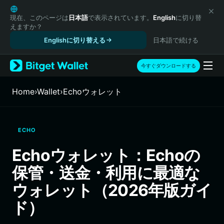
English
日本語
現在、このページは
日本語
で表示されています。
English
に切り替
えますか？
Tiếng Việt
Englishに切り替える
日本語で続ける
Русский
Español (Latinoamérica)
Türkçe
今すぐダウンロードする
Italiano
Français
Home
›
Wallet
›
Echoウォレット
Deutsch
简体中文
繁體中文
ECHO
Português (Portugal)
Bahasa Indonesia
Echoウォレット：Echoの
ภาษาไทย
保管・送金・利用に最適な
हिन्दी
বাংলা
ウォレット（2026年版ガイ
Español
ド）
Português (Brasil)
Español (Argentina)