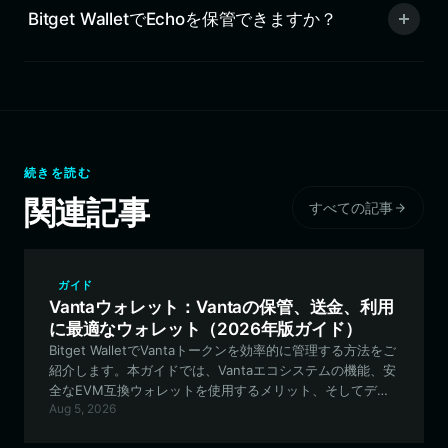
Bitget WalletでEchoを保管できますか？
続きを読む
関連記事
すべての記事
ガイド
Vantaウォレット：Vantaの保管、送金、利用
に最適なウォレット（2026年版ガイド）
Bitget WalletでVantaトークンを効率的に管理する方法をご
紹介します。本ガイドでは、Vantaエコシステムの機能、安
全なEVM互換ウォレットを使用するメリット、そしてデジ
Aug 5, 2026
タル資産の管理を今すぐ始める方法について解説します。