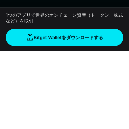
1つのアプリで世界のオンチェーン資産（トークン、株式
など）を取引
Bitget Walletをダウンロードする
会社
Bitget Walletについて
Products