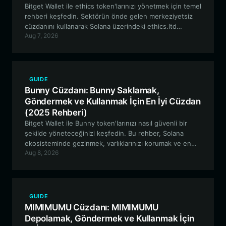
Bitget Wallet ile ethics token'larınızı yönetmek için temel
rehberi keşfedin. Sektörün önde gelen merkeziyetsiz
cüzdanını kullanarak Solana üzerindeki ethics.ltd
Aug 7, 2026
ekosisteminde nasıl güvenli bir şekilde saklayacağınızı,
ticaret yapacağınızı ve etkileşim kuracağınızı öğrenin.
GUIDE
Bunny Cüzdanı: Bunny Saklamak,
Göndermek ve Kullanmak İçin En İyi Cüzdan
(2025 Rehberi)
Bitget Wallet ile Bunny token'larınızı nasıl güvenli bir
şekilde yöneteceğinizi keşfedin. Bu rehber, Solana
ekosisteminde gezinmek, varlıklarınızı korumak ve en
Aug 8, 2026
son meme token trendlerine katılmak hakkında bilmeniz
gereken her şeyi kapsar.
GUIDE
MIMIMUMU Cüzdanı: MIMIMUMU
Depolamak, Göndermek ve Kullanmak İçin