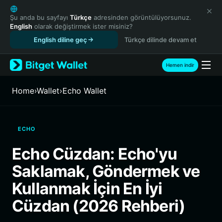
English
日本語
Şu anda bu sayfayı
Türkçe
adresinden görüntülüyorsunuz.
English
olarak değiştirmek ister misiniz?
Tiếng Việt
English diline geç
Türkçe dilinde devam et
Русский
Español (Latinoamérica)
Türkçe
Hemen indir
Italiano
Français
Home
›
Wallet
›
Echo Wallet
Deutsch
简体中文
繁體中文
ECHO
Português (Portugal)
Bahasa Indonesia
Echo Cüzdan: Echo'yu
ภาษาไทย
Saklamak, Göndermek ve
हिन्दी
বাংলা
Kullanmak İçin En İyi
Español
Cüzdan (2026 Rehberi)
Português (Brasil)
Español (Argentina)