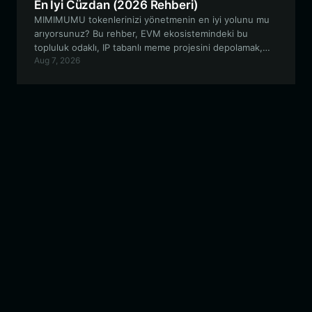
En İyi Cüzdan (2026 Rehberi)
MIMIMUMU tokenlerinizi yönetmenin en iyi yolunu mu
arıyorsunuz? Bu rehber, EVM ekosistemindeki bu
topluluk odaklı, IP tabanlı meme projesini depolamak,
Aug 7, 2026
alım satım yapmak ve projeyle etkileşim kurmak için
Bitget Wallet'ın neden ideal bir tercih olduğunu
inceliyor.