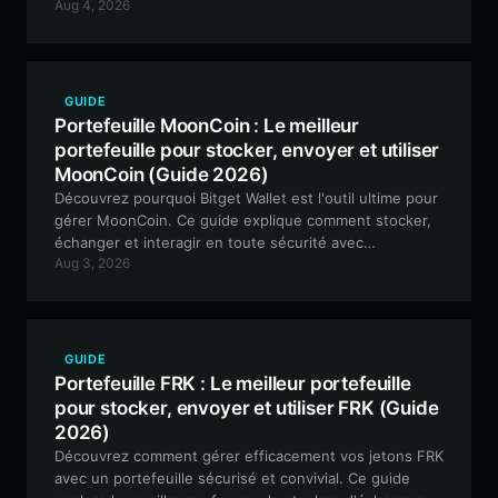
Aug 4, 2026
configurer votre portefeuille, gérer la liquidité et
participer à l'écosystème Boots en toute sécurité.
GUIDE
Portefeuille MoonCoin : Le meilleur
portefeuille pour stocker, envoyer et utiliser
MoonCoin (Guide 2026)
Découvrez pourquoi Bitget Wallet est l'outil ultime pour
gérer MoonCoin. Ce guide explique comment stocker,
échanger et interagir en toute sécurité avec
Aug 3, 2026
l'écosystème MoonCoin, piloté par la communauté, sur
la chaîne EVM.
GUIDE
Portefeuille FRK : Le meilleur portefeuille
pour stocker, envoyer et utiliser FRK (Guide
2026)
Découvrez comment gérer efficacement vos jetons FRK
avec un portefeuille sécurisé et convivial. Ce guide