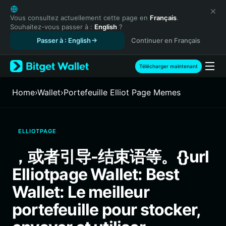
English
日本語
Vous consultez actuellement cette page en
Français
.
Souhaitez-vous passer à :
English
?
Tiếng Việt
Passer à : English
Continuer en Français
Русский
Español (Latinoamérica)
Türkçe
Télécharger maintenant
Italiano
Français
Home
›
Wallet
›
Portefeuille Elliot Page Memes
Deutsch
简体中文
繁體中文
ELLIOTPAGE
Português (Portugal)
Bahasa Indonesia
，或者引导-结束语等。{}url
ภาษาไทย
Elliotpage Wallet: Best
हिन्दी
বাংলা
Wallet: Le meilleur
Español
portefeuille pour stocker,
Português (Brasil)
Español (Argentina)