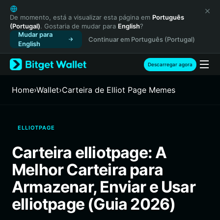
English
日本語
De momento, está a visualizar esta página em
Português
(Portugal)
. Gostaria de mudar para
English
?
Tiếng Việt
Mudar para
Continuar em Português (Portugal)
Русский
English
Español (Latinoamérica)
Türkçe
Descarregar agora
Italiano
Français
Home
›
Wallet
›
Carteira de Elliot Page Memes
Deutsch
简体中文
繁體中文
ELLIOTPAGE
Português (Portugal)
Bahasa Indonesia
Carteira elliotpage: A
ภาษาไทย
Melhor Carteira para
हिन्दी
বাংলা
Armazenar, Enviar e Usar
Español
elliotpage (Guia 2026)
Português (Brasil)
Español (Argentina)