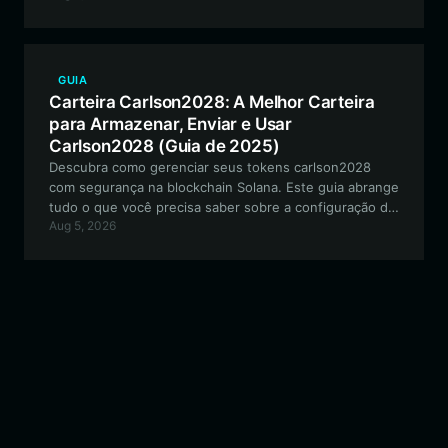
segurança, desempenho de alta velocidade e acesso
contínuo a mercados descentralizados.
GUIA
Carteira Carlson2028: A Melhor Carteira
para Armazenar, Enviar e Usar
Carlson2028 (Guia de 2025)
Descubra como gerenciar seus tokens carlson2028
com segurança na blockchain Solana. Este guia abrange
tudo o que você precisa saber sobre a configuração de
Aug 5, 2026
uma Bitget Wallet para sua jornada especulativa com
Meme coins.