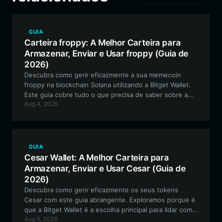
GUIA
Carteira froppy: A Melhor Carteira para
Armazenar, Enviar e Usar froppy (Guia de
2026)
Descubra como gerir eficazmente a sua memecoin
froppy na blockchain Solana utilizando a Bitget Wallet.
Este guia cobre tudo o que precisa de saber sobre a
Aug 4, 2026
configuração de uma carteira segura e fácil de usar
para o ecossistema froppy.
GUIA
Cesar Wallet: A Melhor Carteira para
Armazenar, Enviar e Usar Cesar (Guia de
2026)
Descubra como gerir eficazmente os seus tokens
Cesar com este guia abrangente. Exploramos porque é
que a Bitget Wallet é a escolha principal para lidar com
Aug 5, 2026
esta meme coin baseada na Solana, garantindo