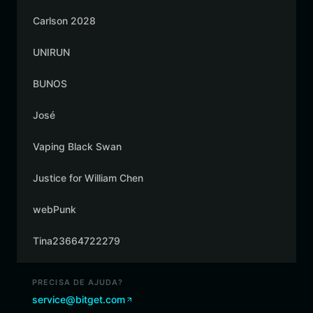
Carlson 2028
UNIRUN
BUNOS
José
Vaping Black Swan
Justice for William Chen
webPunk
Tina23664722279
PRECISA DE AJUDA?
service@bitget.com