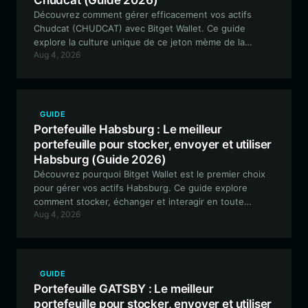
Chudcat (Guide 2026)
Découvrez comment gérer efficacement vos actifs
Chudcat (CHUDCAT) avec Bitget Wallet. Ce guide
explore la culture unique de ce jeton mème de la
Aug 4, 2026
Robinhood Chain et fournit une procédure étape par
étape pour le stockage sécurisé et la participation à la
communauté.
GUIDE
Portefeuille Habsburg : Le meilleur
portefeuille pour stocker, envoyer et utiliser
Habsburg (Guide 2026)
Découvrez pourquoi Bitget Wallet est le premier choix
pour gérer vos actifs Habsburg. Ce guide explore
comment stocker, échanger et interagir en toute
Aug 4, 2026
sécurité avec l'écosystème Habsburg Frog en utilisant
un portefeuille crypto polyvalent et compatible EVM.
GUIDE
Portefeuille GATSBY : Le meilleur
portefeuille pour stocker, envoyer et utiliser