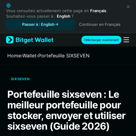
English
日本語
Vous consultez actuellement cette page en
Français
.
Souhaitez-vous passer à :
English
?
Tiếng Việt
Passer à : English
Continuer en Français
Русский
Español (Latinoamérica)
Türkçe
Télécharger maintenant
Italiano
Français
Home
›
Wallet
›
Portefeuille SIXSEVEN
Deutsch
简体中文
繁體中文
SIXSEVEN
Português (Portugal)
Bahasa Indonesia
Portefeuille sixseven : Le
ภาษาไทย
meilleur portefeuille pour
हिन्दी
বাংলা
stocker, envoyer et utiliser
Español
sixseven (Guide 2026)
Português (Brasil)
Español (Argentina)