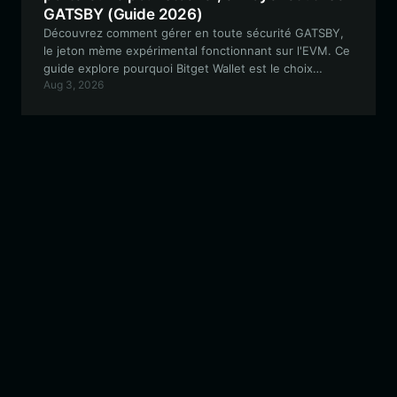
GATSBY (Guide 2026)
Découvrez comment gérer en toute sécurité GATSBY,
le jeton mème expérimental fonctionnant sur l'EVM. Ce
guide explore pourquoi Bitget Wallet est le choix
Aug 3, 2026
privilégié des détenteurs de GATSBY, offrant un
trading fluide et une gestion d'actifs avancée.