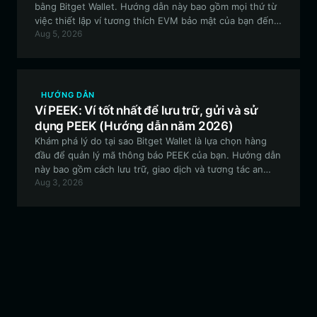
bằng Bitget Wallet. Hướng dẫn này bao gồm mọi thứ từ
việc thiết lập ví tương thích EVM bảo mật của bạn đến
Aug 5, 2026
việc tham gia cộng đồng và tham gia vào quản trị phi
tập trung.
HƯỚNG DẪN
Ví PEEK: Ví tốt nhất để lưu trữ, gửi và sử
dụng PEEK (Hướng dẫn năm 2026)
Khám phá lý do tại sao Bitget Wallet là lựa chọn hàng
đầu để quản lý mã thông báo PEEK của bạn. Hướng dẫn
này bao gồm cách lưu trữ, giao dịch và tương tác an
Aug 3, 2026
toàn với hệ sinh thái Peekaboo Sheep bằng ứng dụng ví
tốt nhất dành cho những người đam mê PEEK.