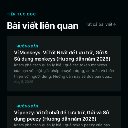
TIẾP TỤC ĐỌC
Bài viết liên quan
Tất cả bài viết
HƯỚNG DẪN
Ví Monkeys: Ví Tốt Nhất để Lưu trữ, Gửi &
Sử dụng monkeys (Hướng dẫn năm 2026)
Khám phá cách quản lý hiệu quả các token monkeys
của bạn với một giải pháp chuyên dụng, an toàn và thân
thiện với người dùng. Hướng dẫn này sẽ đưa bạn qua
Aug 5, 2026
các bước cần thiết để thiết lập ví monkeys của bạn
bằng Bitget Wallet, đảm bảo bạn có thể tham gia vào
cộng đồng, giao dịch và sưu tập các tác phẩm nghệ
thuật kỹ thuật số một cách tự tin.
HƯỚNG DẪN
Ví peezy: Ví tốt nhất để Lưu trữ, Gửi và Sử
dụng peezy (Hướng dẫn năm 2026)
Khám phá cách quản lý hiệu quả token peezy của bạn