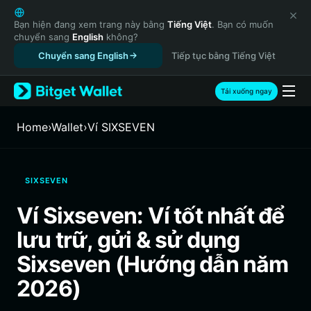
English
日本語
Bạn hiện đang xem trang này bằng
Tiếng Việt
. Bạn có muốn
chuyển sang
English
không?
Tiếng Việt
Chuyển sang English
Tiếp tục bằng Tiếng Việt
Русский
Español (Latinoamérica)
Türkçe
Tải xuống ngay
Italiano
Français
Home
›
Wallet
›
‌Ví SIXSEVEN
Deutsch
简体中文
繁體中文
SIXSEVEN
Português (Portugal)
Bahasa Indonesia
Ví Sixseven: Ví tốt nhất để
ภาษาไทย
lưu trữ, gửi & sử dụng
हिन्दी
বাংলা
Sixseven (Hướng dẫn năm
Español
2026)
Português (Brasil)
Español (Argentina)