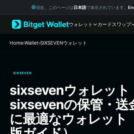
English
現在、このページは
日本語
で表示されています。
En
日本語
Tiếng Việt
ウォレット
カード
スワップ
Русский
Español (Latinoamérica)
Türkçe
Home
›
Wallet
›
SIXSEVENウォレット
Italiano
Français
Deutsch
简体中文
SIXSEVEN
繁體中文
Português (Portugal)
sixsevenウォレット
Bahasa Indonesia
ภาษาไทย
sixsevenの保管・
हिन्दी
বাংলা
に最適なウォレット（
Español
Português (Brasil)
版ガイド）
Español (Argentina)