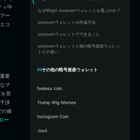
ティ中
なぜBitget sixsevenウォレットを選ぶのか？
アー
sixsevenウォレットの作成方法
エコ
sixsevenウォレットでできること
sixsevenウォレットと他の暗号資産ウォレッ
トとの違い
その他の暗号資産ウォレット
も重要
スなマ
feeless coin
産を管
の干渉
Trump Wig Memes
での操
Instagram Coin
ンロー
José