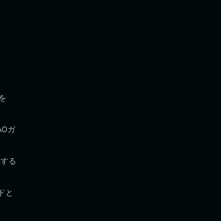
を
Oガ
送する
ドと