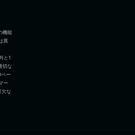
の機能
は異
料と1
適切な
Oベー
マー
可欠な