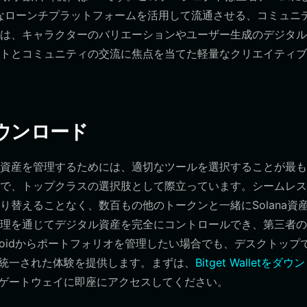
ようなローンチプラットフォームを活用して流通させる、コミュニ
は、キャラクターのバリエーションやユーザー生成のデジタル
トとコミュニティの交流に焦点を当てた軽量なクリエイティブ
のダウンロード
Nの保有資産を管理するためには、適切なツールを選択することが最
ーダーまで、トップクラスの選択肢として際立っています。シームレ
替えることなく、数百もの他のトークンと一緒にSolana資
の自己管理を通じてデジタル資産を完全にコントロールでき、第三者
roidからポートフォリオを管理したい場合でも、デスクトップ
tは統一された体験を提供します。まずは、
Bitget Walletをダウ
れたゲートウェイに即座にアクセスしてください。