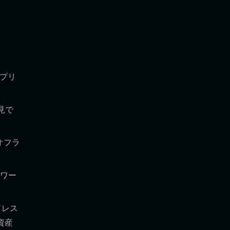
アプリ
見で
オフラ
トワー
ドレス
資産