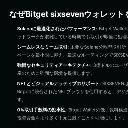
なぜBitget sixsevenウォレ
Solanaに最適化されたパフォーマンス:
Bitget W
ットワークが混雑している時期でも取引が即座に処理
シームレスなミーム取引:
主要なSolana分散型取引
ページを最小限に抑え、最適なルーティングでSIXSE
強固なセキュリティアーキテクチャ:
3億ドルのユーザー
産のために強固な環境を提供します。
NFTとビジュアルナラティブのサポート:
SIXSEV
Bitgetに統合されたNFTブラウザを使用すると、
す。
0%取引手数料の効率性:
Bitget Walletの低手
投資資金をより多く手元に残すことを可能にします。