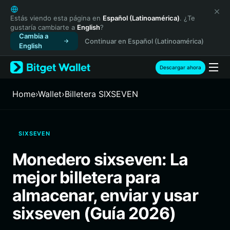
English
日本語
Estás viendo esta página en
Español (Latinoamérica)
. ¿Te
gustaría cambiarte a
English
?
Tiếng Việt
Cambia a
Continuar en Español (Latinoamérica)
Русский
English
Español (Latinoamérica)
Türkçe
Descargar ahora
Italiano
Français
Home
›
Wallet
›
Billetera SIXSEVEN
Deutsch
简体中文
繁體中文
SIXSEVEN
Português (Portugal)
Bahasa Indonesia
Monedero sixseven: La
ภาษาไทย
mejor billetera para
हिन्दी
বাংলা
almacenar, enviar y usar
Español
sixseven (Guía 2026)
Português (Brasil)
Español (Argentina)