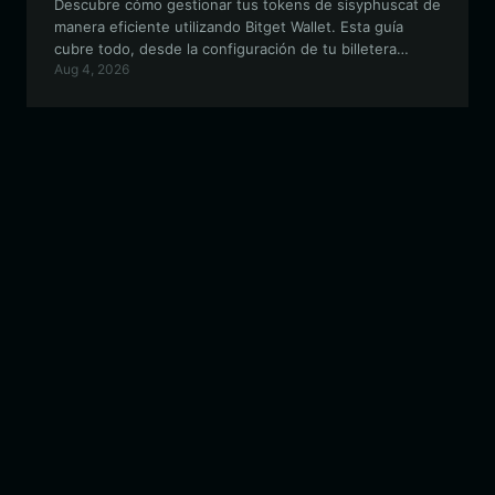
Descubre cómo gestionar tus tokens de sisyphuscat de
manera eficiente utilizando Bitget Wallet. Esta guía
cubre todo, desde la configuración de tu billetera
Aug 4, 2026
basada en Solana hasta el aprovechamiento de las
características únicas del ecosistema de sisyphuscat
para una interacción segura y fluida con monedas
meme.