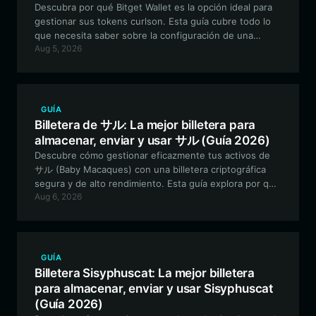
Descubra por qué Bitget Wallet es la opción ideal para
gestionar sus tokens curlson. Esta guía cubre todo lo
que necesita saber sobre la configuración de una
Aug 5, 2026
billetera segura y compatible con EVM para operar,
participar en la gobernanza e interactuar con el
ecosistema experimental de curlson.
GUÍA
Billetera de サル: La mejor billetera para
almacenar, enviar y usar サル (Guía 2026)
Descubre cómo gestionar eficazmente tus activos de
サル (Baby Macaques) con una billetera criptográfica
segura y de alto rendimiento. Esta guía explora por qué
Aug 6, 2026
Bitget Wallet es la opción ideal para los entusiastas de
las meme coins basadas en Solana que buscan
operaciones fluidas y participación en la comunidad.
GUÍA
Billetera Sisyphuscat: La mejor billetera
para almacenar, enviar y usar Sisyphuscat
(Guía 2026)