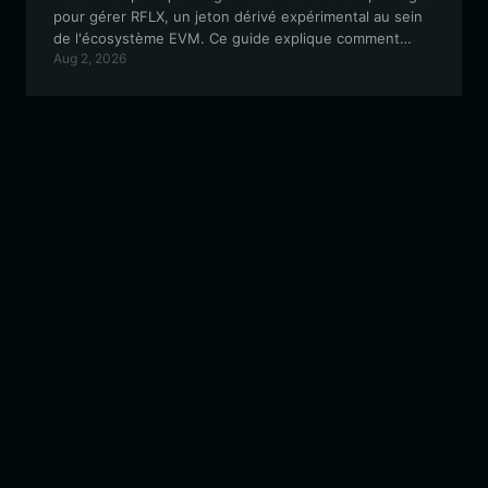
pour gérer RFLX, un jeton dérivé expérimental au sein
de l'écosystème EVM. Ce guide explique comment
Aug 2, 2026
stocker, échanger et interagir efficacement avec les
coffres-forts tokenisés RFLX en toute sécurité.