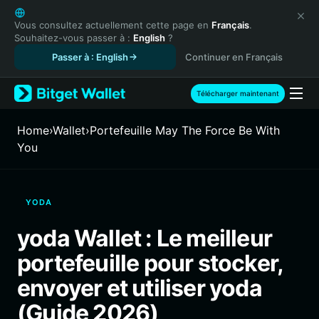
English
日本語
Vous consultez actuellement cette page en
Français
.
Souhaitez-vous passer à :
English
?
Tiếng Việt
Passer à : English
Continuer en Français
Русский
Español (Latinoamérica)
Türkçe
Télécharger maintenant
Italiano
Français
Home
›
Wallet
›
Portefeuille May The Force Be With
Deutsch
You
简体中文
繁體中文
Português (Portugal)
YODA
Bahasa Indonesia
ภาษาไทย
yoda Wallet : Le meilleur
हिन्दी
portefeuille pour stocker,
বাংলা
Español
envoyer et utiliser yoda
Português (Brasil)
(Guide 2026)
Español (Argentina)