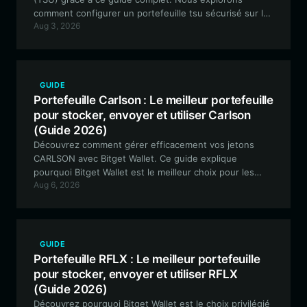
comment configurer un portefeuille tsu sécurisé sur la
Aug 3, 2026
blockchain Solana à l'aide de Bitget Wallet, garantissant
un accès fluide au trading, à la fourniture de liquidités
et à l'engagement communautaire.
GUIDE
Portefeuille Carlson : Le meilleur portefeuille
pour stocker, envoyer et utiliser Carlson
(Guide 2026)
Découvrez comment gérer efficacement vos jetons
CARLSON avec Bitget Wallet. Ce guide explique
pourquoi Bitget Wallet est le meilleur choix pour les
Aug 6, 2026
actifs mème basés sur Solana, offrant des
fonctionnalités sécurisées, rapides et conviviales pour
votre aventure crypto.
GUIDE
Portefeuille RFLX : Le meilleur portefeuille
pour stocker, envoyer et utiliser RFLX
(Guide 2026)
Découvrez pourquoi Bitget Wallet est le choix privilégié