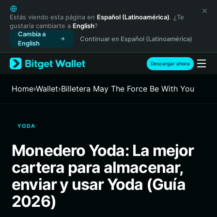
English
日本語
Estás viendo esta página en
Español (Latinoamérica)
. ¿Te
gustaría cambiarte a
English
?
Tiếng Việt
Cambia a
Continuar en Español (Latinoamérica)
Русский
English
Español (Latinoamérica)
Türkçe
Descargar ahora
Italiano
Français
Home
›
Wallet
›
Billetera May The Force Be With You
Deutsch
简体中文
繁體中文
YODA
Português (Portugal)
Bahasa Indonesia
Monedero Yoda: La mejor
ภาษาไทย
cartera para almacenar,
हिन्दी
বাংলা
enviar y usar Yoda (Guía
Español
2026)
Português (Brasil)
Español (Argentina)