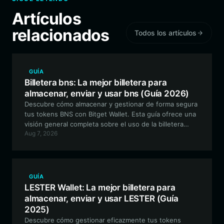
Artículos
relacionados
Todos los artículos
GUÍA
Billetera bns: La mejor billetera para
almacenar, enviar y usar bns (Guía 2026)
Descubre cómo almacenar y gestionar de forma segura
tus tokens BNS con Bitget Wallet. Esta guía ofrece una
visión general completa sobre el uso de la billetera
Aug 7, 2026
BNS, diseñada para traders que navegan por el
ecosistema BSC.
GUÍA
LESTER Wallet: La mejor billetera para
almacenar, enviar y usar LESTER (Guía
2025)
Descubre cómo gestionar eficazmente tus tokens