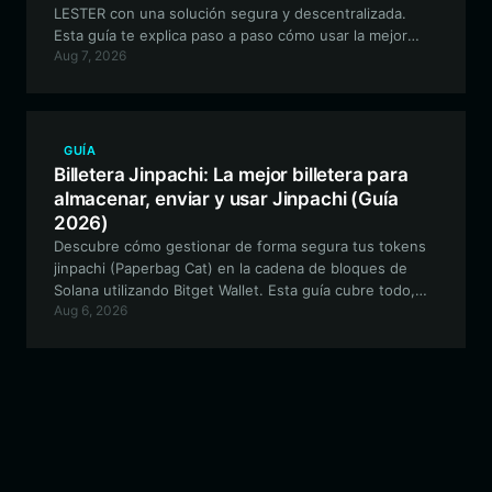
LESTER con una solución segura y descentralizada.
Esta guía te explica paso a paso cómo usar la mejor
Aug 7, 2026
billetera para LESTER en la cadena de bloques de
Solana para optimizar tu experiencia con las meme
coins.
GUÍA
Billetera Jinpachi: La mejor billetera para
almacenar, enviar y usar Jinpachi (Guía
2026)
Descubre cómo gestionar de forma segura tus tokens
jinpachi (Paperbag Cat) en la cadena de bloques de
Solana utilizando Bitget Wallet. Esta guía cubre todo,
Aug 6, 2026
desde la configuración de la billetera hasta el comercio
y la participación en la gobernanza comunitaria.