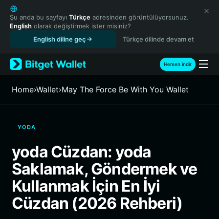
English
日本語
Şu anda bu sayfayı
Türkçe
adresinden görüntülüyorsunuz.
English
olarak değiştirmek ister misiniz?
Tiếng Việt
English diline geç
Türkçe dilinde devam et
Русский
Español (Latinoamérica)
Türkçe
Hemen indir
Italiano
Français
Home
›
Wallet
›
May The Force Be With You Wallet
Deutsch
简体中文
繁體中文
YODA
Português (Portugal)
Bahasa Indonesia
yoda Cüzdan: yoda
ภาษาไทย
Saklamak, Göndermek ve
हिन्दी
বাংলা
Kullanmak İçin En İyi
Español
Cüzdan (2026 Rehberi)
Português (Brasil)
Español (Argentina)