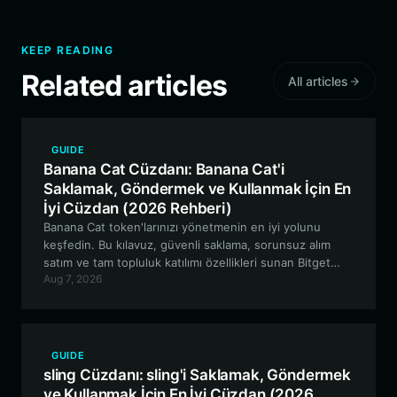
KEEP READING
Related articles
All articles
GUIDE
Banana Cat Cüzdanı: Banana Cat'i
Saklamak, Göndermek ve Kullanmak İçin En
İyi Cüzdan (2026 Rehberi)
Banana Cat token'larınızı yönetmenin en iyi yolunu
keşfedin. Bu kılavuz, güvenli saklama, sorunsuz alım
satım ve tam topluluk katılımı özellikleri sunan Bitget
Aug 7, 2026
Wallet'ın neden EVM tabanlı meme token'lar için ideal
bir seçenek olduğunu inceliyor.
GUIDE
sling Cüzdanı: sling'i Saklamak, Göndermek
ve Kullanmak İçin En İyi Cüzdan (2026