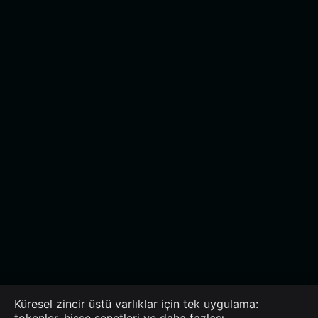
Küresel zincir üstü varlıklar için tek uygulama:
tokenler, hisse senetleri ve daha fazlası