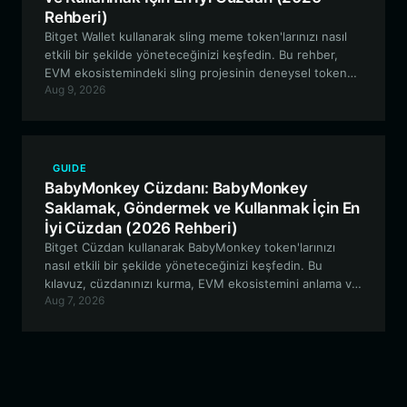
Rehberi)
Bitget Wallet kullanarak sling meme token'larınızı nasıl
etkili bir şekilde yöneteceğinizi keşfedin. Bu rehber,
EVM ekosistemindeki sling projesinin deneysel token
Aug 9, 2026
ekonomisiyle etkileşime geçmek, bunları depolamak ve
alıp satmak için en iyi yöntemleri incelemektedir.
GUIDE
BabyMonkey Cüzdanı: BabyMonkey
Saklamak, Göndermek ve Kullanmak İçin En
İyi Cüzdan (2026 Rehberi)
Bitget Cüzdan kullanarak BabyMonkey token'larınızı
nasıl etkili bir şekilde yöneteceğinizi keşfedin. Bu
kılavuz, cüzdanınızı kurma, EVM ekosistemini anlama ve
Aug 7, 2026
otomatik temettü dağıtımları yoluyla pasif gelirinizi
maksimize etme hakkında bilmeniz gereken her şeyi
kapsar.