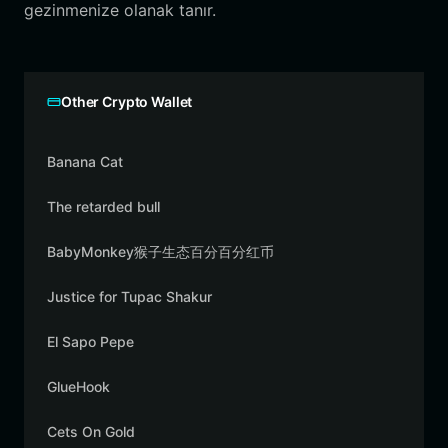
gezinmenize olanak tanır.
Other Crypto Wallet
Banana Cat
The retarded bull
BabyMonkey猴子生态百分百分红币
Justice for Tupac Shakur
El Sapo Pepe
GlueHook
Cets On Gold