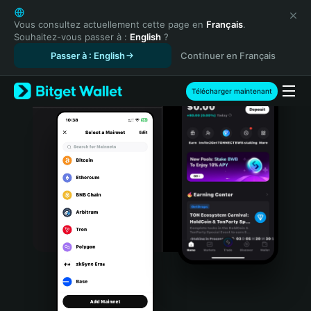
English
日本語
Vous consultez actuellement cette page en
Français
.
Souhaitez-vous passer à :
English
?
Tiếng Việt
Passer à : English
Continuer en Français
Русский
Español (Latinoamérica)
Türkçe
Télécharger maintenant
Italiano
Français
Deutsch
简体中文
繁體中文
Português (Portugal)
Bahasa Indonesia
ภาษาไทย
हिन्दी
বাংলা
Español
Português (Brasil)
Español (Argentina)