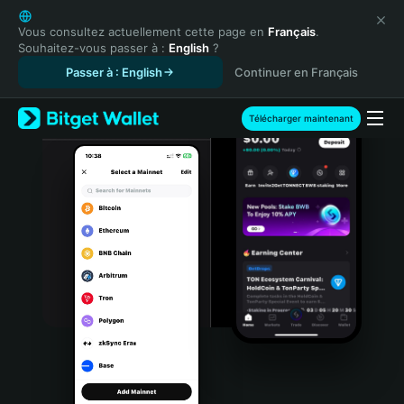
English
日本語
Vous consultez actuellement cette page en
Français
.
Souhaitez-vous passer à :
English
?
Tiếng Việt
Passer à : English
Continuer en Français
Русский
Español (Latinoamérica)
Türkçe
Télécharger maintenant
Italiano
Français
Deutsch
简体中文
繁體中文
Português (Portugal)
Bahasa Indonesia
ภาษาไทย
हिन्दी
বাংলা
Español
Português (Brasil)
Español (Argentina)