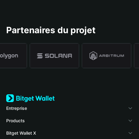
Partenaires du projet
Entreprise
À propos de Bitget Wallet
Products
Blog
Crypto Card
Bitget Wallet X