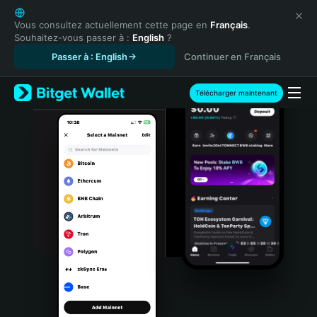
English
日本語
Vous consultez actuellement cette page en
Français
.
Souhaitez-vous passer à :
English
?
Tiếng Việt
Passer à : English
Continuer en Français
Русский
Español (Latinoamérica)
Türkçe
Télécharger maintenant
Italiano
Français
Deutsch
简体中文
繁體中文
Português (Portugal)
Bahasa Indonesia
ภาษาไทย
हिन्दी
বাংলা
Español
Português (Brasil)
Español (Argentina)