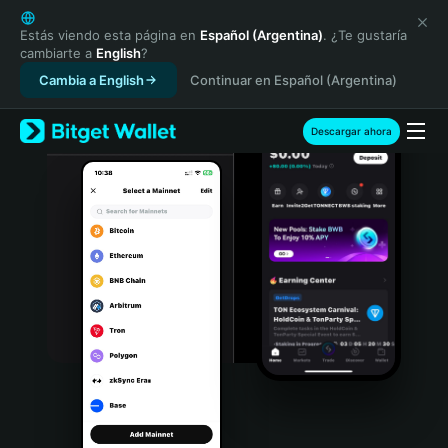
English
日本語
Estás viendo esta página en
Español (Argentina)
. ¿Te gustaría
cambiarte a
English
?
Tiếng Việt
Cambia a English
Continuar en Español (Argentina)
Русский
Español (Latinoamérica)
Türkçe
Descargar ahora
Italiano
Français
Deutsch
简体中文
繁體中文
Português (Portugal)
Bahasa Indonesia
ภาษาไทย
हिन्दी
বাংলা
Español
Português (Brasil)
Español (Argentina)