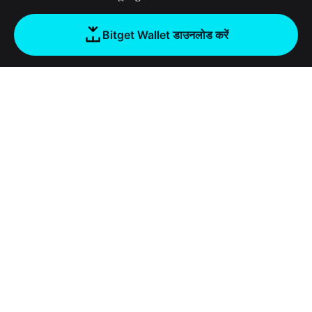
Bitget Wallet डाउनलोड करें
कंपनी
Bitget Wallet के बारे में
Products
ब्लॉग
Crypto Card
Bitget Wallet X
वॉलेट अकादमी
Stablecoin Earn
दस्तावेज़ीकरण
सिक्योरिटी