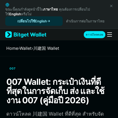
English
日本語
ขณะนี้คุณกำลังดูหน้านี้ใน
ภาษาไทย
คุณต้องการเปลี่ยนไป
ใช้
English
หรือไม่
Tiếng Việt
เปลี่ยนไปใช้English
ดำเนินการต่อในภาษาไทย
Русский
Español (Latinoamérica)
Türkçe
ดาวน์โหลดเลย
Italiano
Français
Home
›
Wallet
›
川建国 Wallet
Deutsch
简体中文
繁體中文
007
Português (Portugal)
Bahasa Indonesia
007 Wallet: กระเป๋าเงินที่ดี
ภาษาไทย
ที่สุดในการจัดเก็บ ส่ง และใช้
हिन्दी
বাংলা
งาน 007 (คู่มือปี 2026)
Español
Português (Brasil)
ดาวน์โหลด 川建国 Wallet ที่ดีที่สุด สำหรับจัด
Español (Argentina)