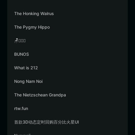
The Honking Walrus
The Pygmy Hippo
🪑👳🏾‍♂️
BUNOS
What is 212
Nong Nam Noi
The Nietzschean Grandpa
rtw.fun
首款3D动态定时回购百分比火星UI