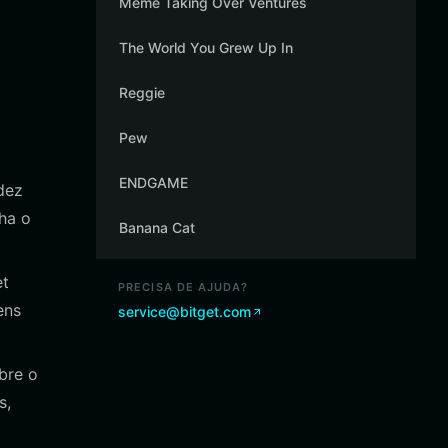
Meme Taking Over Ventures
The World You Grew Up In
Reggie
Pew
ENDGAME
dez
ha o
Banana Cat
et
PRECISA DE AJUDA?
ens
service@bitget.com
bre o
s,