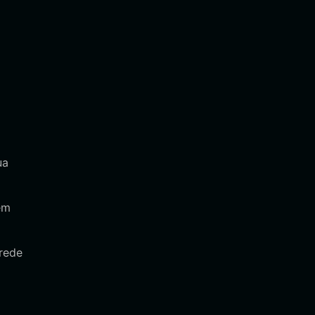
ua
em
rede