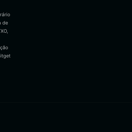
rário
a de
TXO,
ação
itget