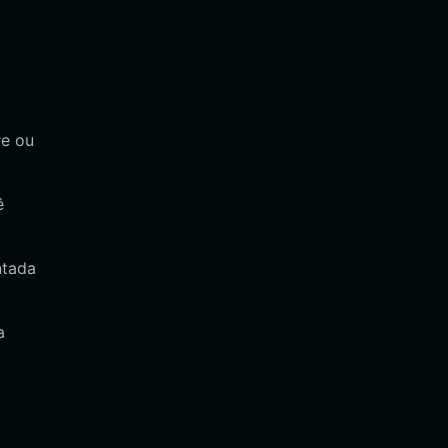
re ou
ê
ntada
a