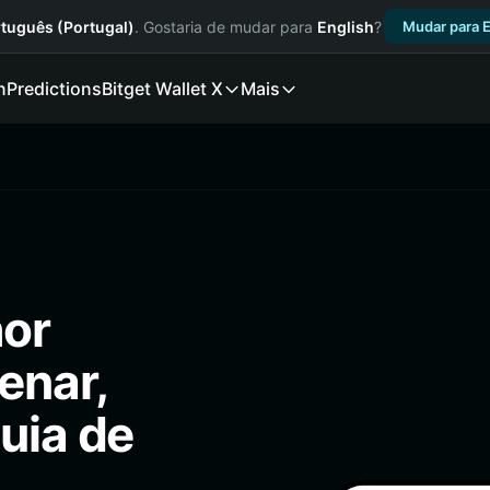
tuguês (Portugal)
. Gostaria de mudar para
English
?
Mudar para E
n
Predictions
Bitget Wallet X
Mais
hor
enar,
uia de