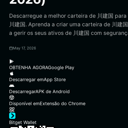
Descarregue a melhor carteira de 川建国 para d
川建国. Aprenda a criar uma carteira de 川建国,
a gerir os seus ativos de 川建国 com seguranç
May 17, 2026
OBTENHA AGORA
Google Play
Descarregar em
App Store
Descarregar
APK de Android
Disponível em
Extensão do Chrome
Bitget Wallet