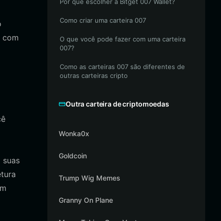
Por que escolher a Bitget 007 Wallet?
o
Como criar uma carteira 007
o
r com
O que você pode fazer com uma carteira
007?
Como as carteiras 007 são diferentes de
outras carteiras cripto
Outra carteira de criptomoedas
cê
Wonka0x
Goldcoin
 suas
etura
Trump Wig Memes
em
Granny On Plane