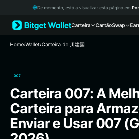
English
De momento, está a visualizar esta página em
Por
日本語
Tiếng Việt
Carteira
Cartão
Swap
Ear
Русский
Español (Latinoamérica)
Türkçe
Home
›
Wallet
›
Carteira de 川建国
Italiano
Français
Deutsch
简体中文
007
繁體中文
Português (Portugal)
Carteira 007: A Mel
Bahasa Indonesia
ภาษาไทย
Carteira para Armaz
हिन्दी
বাংলা
Enviar e Usar 007 (G
Español
Português (Brasil)
2026)
Español (Argentina)