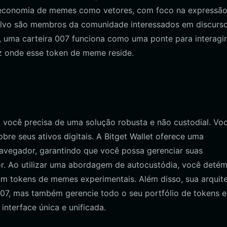
na economia de memes como vetores, com foco na expressã
-alvo são membros da comunidade interessados em discurs
 uma carteira 007 funciona como uma ponte para interagi
z onde esse token de meme reside.
, você precisa de uma solução robusta e não custodial. Vo
obre seus ativos digitais. A Bitget Wallet oferece uma
navegador, garantindo que você possa gerenciar suas
r. Ao utilizar uma abordagem de autocustódia, você detém
com tokens de memes experimentais. Além disso, sua arquit
07, mas também gerencie todo o seu portfólio de tokens 
nterface única e unificada.