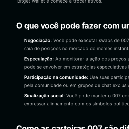
Bitget Wallet e comece a trocar ativos.
O que você pode fazer com u
Negociação:
Você pode executar swaps de 007 
saia de posições no mercado de memes instan
Especulação:
Ao monitorar a ação dos preços a
pode se envolver em estratégias especulativas ba
Participação na comunidade:
Use suas particip
pela comunidade ou em grupos de chat exclusi
Sinalização social:
Você pode manter o 007 como
expressar alinhamento com os símbolos políticos
Como as carteiras 007 são dif