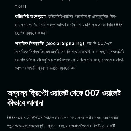
পারেন।
কমিউনিটি অংশগ্রহণ:
কমিউনিটি-চালিত গভর্নেন্সে বা এক্সক্লুসিভ মিম-
টোকেন-গেটেড চ্যাট গ্রুপে আপনার স্ট্যাটাস যাচাই করতে আপনার 007
হোল্ডিং ব্যবহার করুন।
সামাজিক সিগন্যালিং (Social Signaling):
আপনি 007-কে
সামাজিক সিগন্যালিংয়ের একটি রূপ হিসেবে ধরে রাখতে পারেন, যা প্রজেক্টটি
যে রাজনৈতিক সাংস্কৃতিক প্রতীকগুলোকে উপস্থাপন করে, সেগুলোর সাথে
আপনার সমর্থন প্রকাশ করতে ব্যবহৃত হয়।
অন্যান্য ক্রিপ্টো ওয়ালেট থেকে 007 ওয়ালেট
কীভাবে আলাদা
007-এর মতো ইভিএম-ভিত্তিক টোকেন নিয়ে কাজ করার সময়, ওয়ালেটের
পছন্দ অত্যন্ত গুরুত্বপূর্ণ। পুরনো প্রজন্মের ওয়ালেটগুলোর বিপরীতে, একটি