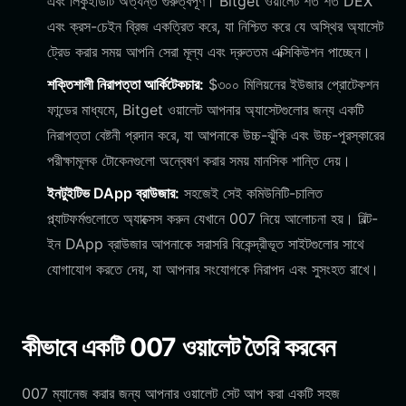
এবং লিকুইডিটি অত্যন্ত গুরুত্বপূর্ণ। Bitget ওয়ালেট শত শত DEX
এবং ক্রস-চেইন ব্রিজ একত্রিত করে, যা নিশ্চিত করে যে অস্থির অ্যাসেট
ট্রেড করার সময় আপনি সেরা মূল্য এবং দ্রুততম এক্সিকিউশন পাচ্ছেন।
শক্তিশালী নিরাপত্তা আর্কিটেকচার:
$৩০০ মিলিয়নের ইউজার প্রোটেকশন
ফান্ডের মাধ্যমে, Bitget ওয়ালেট আপনার অ্যাসেটগুলোর জন্য একটি
নিরাপত্তা বেষ্টনী প্রদান করে, যা আপনাকে উচ্চ-ঝুঁকি এবং উচ্চ-পুরস্কারের
পরীক্ষামূলক টোকেনগুলো অন্বেষণ করার সময় মানসিক শান্তি দেয়।
ইনটুইটিভ DApp ব্রাউজার:
সহজেই সেই কমিউনিটি-চালিত
প্ল্যাটফর্মগুলোতে অ্যাক্সেস করুন যেখানে 007 নিয়ে আলোচনা হয়। বিল্ট-
ইন DApp ব্রাউজার আপনাকে সরাসরি বিকেন্দ্রীভূত সাইটগুলোর সাথে
যোগাযোগ করতে দেয়, যা আপনার সংযোগকে নিরাপদ এবং সুসংহত রাখে।
কীভাবে একটি 007 ওয়ালেট তৈরি করবেন
007 ম্যানেজ করার জন্য আপনার ওয়ালেট সেট আপ করা একটি সহজ