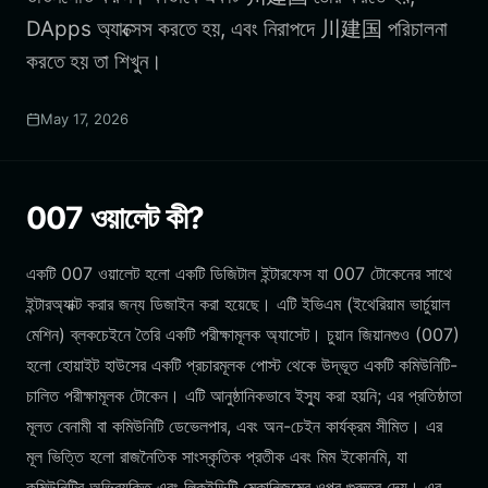
DApps অ্যাক্সেস করতে হয়, এবং নিরাপদে 川建国 পরিচালনা
করতে হয় তা শিখুন।
May 17, 2026
007 ওয়ালেট কী?
একটি 007 ওয়ালেট হলো একটি ডিজিটাল ইন্টারফেস যা 007 টোকেনের সাথে
ইন্টারঅ্যাক্ট করার জন্য ডিজাইন করা হয়েছে। এটি ইভিএম (ইথেরিয়াম ভার্চুয়াল
মেশিন) ব্লকচেইনে তৈরি একটি পরীক্ষামূলক অ্যাসেট। চুয়ান জিয়ানগুও (007)
হলো হোয়াইট হাউসের একটি প্রচারমূলক পোস্ট থেকে উদ্ভূত একটি কমিউনিটি-
চালিত পরীক্ষামূলক টোকেন। এটি আনুষ্ঠানিকভাবে ইস্যু করা হয়নি; এর প্রতিষ্ঠাতা
মূলত বেনামী বা কমিউনিটি ডেভেলপার, এবং অন-চেইন কার্যক্রম সীমিত। এর
মূল ভিত্তি হলো রাজনৈতিক সাংস্কৃতিক প্রতীক এবং মিম ইকোনমি, যা
কমিউনিটির অভিব্যক্তি এবং লিকুইডিটি মেকানিজমের ওপর গুরুত্ব দেয়। এর