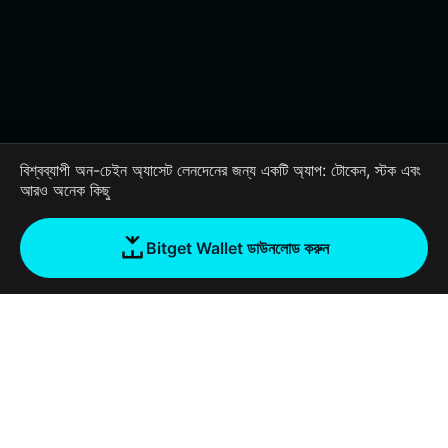
বিশ্বব্যাপী অন-চেইন অ্যাসেট লেনদেনের জন্য একটি অ্যাপ: টোকেন, স্টক এবং
আরও অনেক কিছু
Bitget Wallet ডাউনলোড করুন