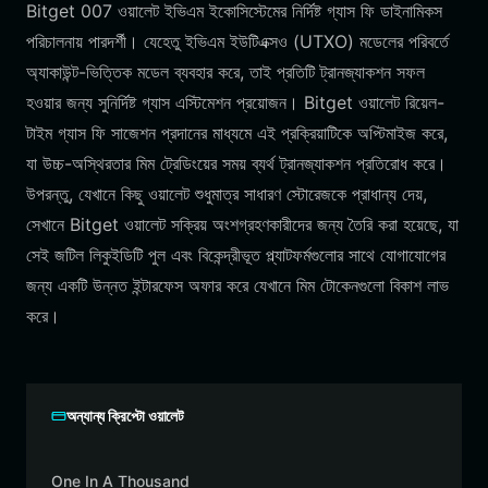
Bitget 007 ওয়ালেট ইভিএম ইকোসিস্টেমের নির্দিষ্ট গ্যাস ফি ডাইনামিকস
পরিচালনায় পারদর্শী। যেহেতু ইভিএম ইউটিএক্সও (UTXO) মডেলের পরিবর্তে
অ্যাকাউন্ট-ভিত্তিক মডেল ব্যবহার করে, তাই প্রতিটি ট্রানজ্যাকশন সফল
হওয়ার জন্য সুনির্দিষ্ট গ্যাস এস্টিমেশন প্রয়োজন। Bitget ওয়ালেট রিয়েল-
টাইম গ্যাস ফি সাজেশন প্রদানের মাধ্যমে এই প্রক্রিয়াটিকে অপ্টিমাইজ করে,
যা উচ্চ-অস্থিরতার মিম ট্রেডিংয়ের সময় ব্যর্থ ট্রানজ্যাকশন প্রতিরোধ করে।
উপরন্তু, যেখানে কিছু ওয়ালেট শুধুমাত্র সাধারণ স্টোরেজকে প্রাধান্য দেয়,
সেখানে Bitget ওয়ালেট সক্রিয় অংশগ্রহণকারীদের জন্য তৈরি করা হয়েছে, যা
সেই জটিল লিকুইডিটি পুল এবং বিকেন্দ্রীভূত প্ল্যাটফর্মগুলোর সাথে যোগাযোগের
জন্য একটি উন্নত ইন্টারফেস অফার করে যেখানে মিম টোকেনগুলো বিকাশ লাভ
করে।
অন্যান্য ক্রিপ্টো ওয়ালেট
One In A Thousand