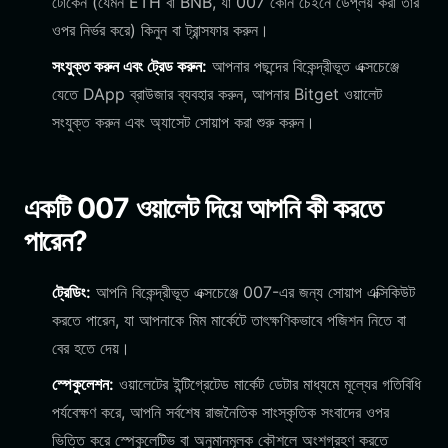
টোকেন (যেমন ETH বা BNB, যা 007 কোন চেইনে ডেপ্লয় করা তার
ওপর নির্ভর করে) কিনুন বা ট্রান্সফার করুন।
সংযুক্ত করুন এবং ট্রেড করুন:
আপনার পছন্দের বিকেন্দ্রীভূত এক্সচেঞ্জে
যেতে DApp ব্রাউজার ব্যবহার করুন, আপনার Bitget ওয়ালেট
সংযুক্ত করুন এবং অ্যাসেট সোয়াপ করা শুরু করুন।
একটি 007 ওয়ালেট দিয়ে আপনি কী করতে
পারেন?
ট্রেডিং:
আপনি বিকেন্দ্রীভূত এক্সচেঞ্জে 007-এর জন্য সোয়াপ এক্সিকিউট
করতে পারেন, যা আপনাকে মিম মার্কেটে তাৎক্ষণিকভাবে পজিশন নিতে বা
বের হতে দেয়।
স্পেকুলেশন:
ওয়ালেটের ইন্টিগ্রেটেড মার্কেট ডেটার মাধ্যমে মূল্যের গতিবিধি
পর্যবেক্ষণ করে, আপনি সর্বশেষ রাজনৈতিক সাংস্কৃতিক সংবাদের ওপর
ভিত্তি করে স্পেকুলেটিভ বা অনুমানমূলক কৌশলে অংশগ্রহণ করতে