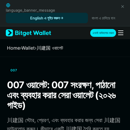
English
日本語
language_banner_message
Tiếng Việt
English এ সুইচ করুন
বাংলা এ চালিয়ে যান
Русский
Español (Latinoamérica)
এখনই ডাউনলোড করুন
Türkçe
Italiano
Home
›
Wallet
›
川建国 ওয়ালেট
Français
Deutsch
简体中文
007
繁體中文
Português (Portugal)
007 ওয়ালেট: 007 সংরক্ষণ, পাঠানো
Bahasa Indonesia
এবং ব্যবহার করার সেরা ওয়ালেট (২০২৬
ภาษาไทย
हिन्दी
গাইড)
বাংলা
Español
川建国 স্টোর, প্রেরণ, এবং ব্যবহার করার জন্য সেরা 川建国
Português (Brasil)
Español (Argentina)
ডাউনলোড করুন। কীভাবে একটি 川建国 তৈরি করতে হয়,