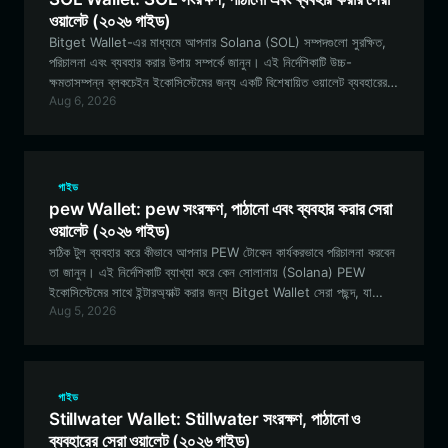
ওয়ালেট (২০২৬ গাইড)
Bitget Wallet-এর মাধ্যমে আপনার Solana (SOL) সম্পদগুলো সুরক্ষিত,
পরিচালনা এবং ব্যবহার করার উপায় সম্পর্কে জানুন। এই নির্দেশিকাটি উচ্চ-
ক্ষমতাসম্পন্ন ব্লকচেইন ইকোসিস্টেমের জন্য একটি বিশেষায়িত ওয়ালেট ব্যবহারের
Aug 6, 2026
অনন্য সুবিধাগুলি অন্বেষণ করে।
গাইড
pew Wallet: pew সংরক্ষণ, পাঠানো এবং ব্যবহার করার সেরা
ওয়ালেট (২০২৬ গাইড)
সঠিক টুল ব্যবহার করে কীভাবে আপনার PEW টোকেন কার্যকরভাবে পরিচালনা করবেন
তা জানুন। এই নির্দেশিকাটি ব্যাখ্যা করে কেন সোলানায় (Solana) PEW
ইকোসিস্টেমের সাথে ইন্টারঅ্যাক্ট করার জন্য Bitget Wallet সেরা পছন্দ, যা
Aug 5, 2026
আপনার হোল্ডিংয়ের নিরাপত্তা এবং কার্যকারিতা নিশ্চিত করে।
গাইড
Stillwater Wallet: Stillwater সংরক্ষণ, পাঠানো ও
ব্যবহারের সেরা ওয়ালেট (২০২৬ গাইড)