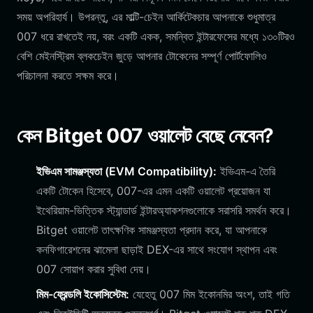
সময় অপরিহার্য। উপরন্তু, এর মাল্টি-চেইন আর্কিটেকচার আপনাকে শুধুমাত্র
007 ধরে রাখতেই নয়, বরং একটি একক, সমন্বিত ইন্টারফেসের মধ্যে ১৩০টিরও
বেশি মেইনস্ট্রিম ব্লকচেইন জুড়ে আপনার টোকেনের সম্পূর্ণ পোর্টফোলিও
পরিচালনা করতে সক্ষম করে।
কেন Bitget 007 ওয়ালেট বেছে নেবেন?
ইভিএম সামঞ্জস্যতা (EVM Compatibility):
ইভিএম-এ তৈরি
একটি টোকেন হিসেবে, 007-এর এমন একটি ওয়ালেট প্রয়োজন যা
ইথেরিয়াম-ভিত্তিক স্ট্যান্ডার্ড ইন্টারঅ্যাকশনগুলোকে সরাসরি সমর্থন করে।
Bitget ওয়ালেট তাৎক্ষণিক সামঞ্জস্যতা প্রদান করে, যা আপনাকে
কনফিগারেশনের ঝামেলা ছাড়াই DEX-এর সাথে সংযোগ স্থাপন এবং
007 সোয়াপ করার সুবিধা দেয়।
মিম-ফ্রেন্ডলি ইকোসিস্টেম:
যেহেতু 007 মিম ইকোনমির অংশ, তাই গতি