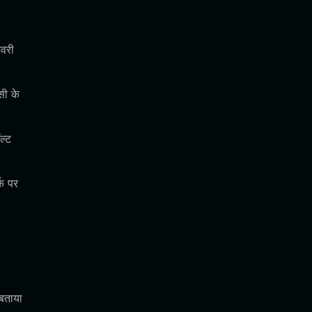
।
कवरी
सी के
ल्ट
क पर
बताया