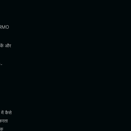
 ERMO
सकें और
ा-
ें कैसे
 करता
एक