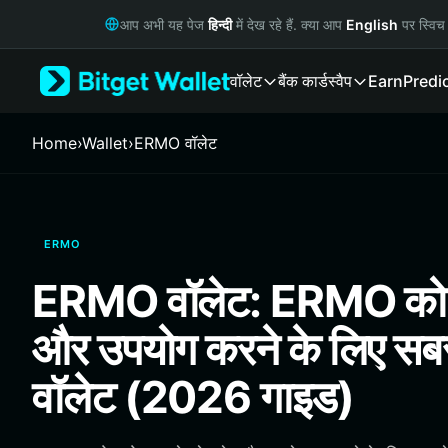
English
आप अभी यह पेज
हिन्दी
में देख रहे हैं. क्या आप
English
पर स्विच 
日本語
Tiếng Việt
वॉलेट
बैंक कार्ड
स्वैप
Earn
Predi
Русский
Español (Latinoamérica)
Türkçe
Home
›
Wallet
›
ERMO वॉलेट
Italiano
Français
Deutsch
简体中文
ERMO
繁體中文
Português (Portugal)
ERMO वॉलेट: ERMO को स्
Bahasa Indonesia
ภาษาไทย
और उपयोग करने के लिए सबस
हिन्दी
বাংলা
वॉलेट (2026 गाइड)
Español
Português (Brasil)
Español (Argentina)