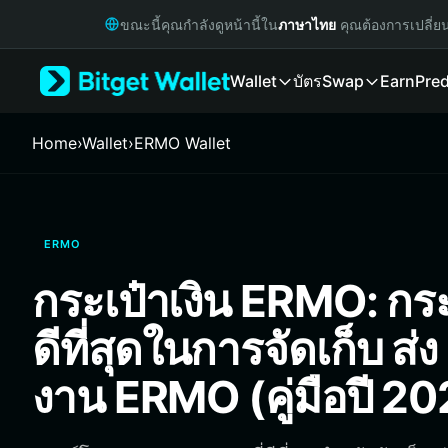
English
ขณะนี้คุณกำลังดูหน้านี้ใน
ภาษาไทย
คุณต้องการเปลี่ย
日本語
Tiếng Việt
Wallet
บัตร
Swap
Earn
Pred
Русский
Español (Latinoamérica)
Türkçe
Home
›
Wallet
›
ERMO Wallet
Italiano
Français
Deutsch
简体中文
ERMO
繁體中文
Português (Portugal)
กระเป๋าเงิน ERMO: กระเ
Bahasa Indonesia
ภาษาไทย
ดีที่สุดในการจัดเก็บ ส่
हिन्दी
বাংলা
งาน ERMO (คู่มือปี 2
Español
Português (Brasil)
Español (Argentina)