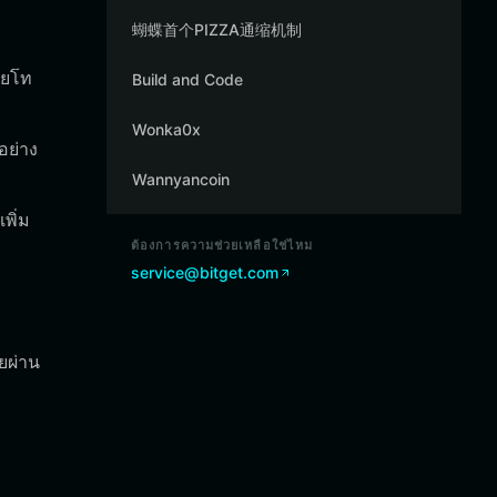
蝴蝶首个PIZZA通缩机制
ายโท
Build and Code
Wonka0x
อย่าง
Wannyancoin
พิ่ม
ต้องการความช่วยเหลือใช่ไหม
service@bitget.com
ยผ่าน