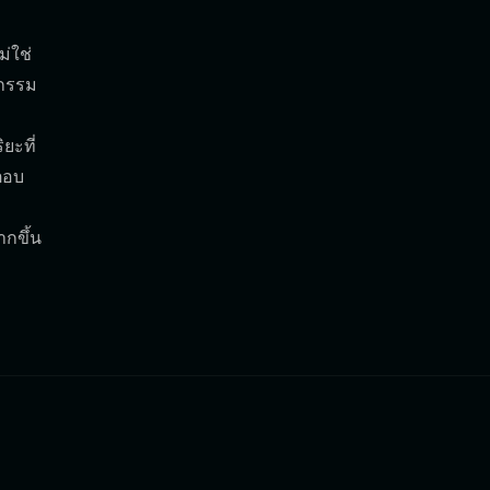
่ใช่
รกรรม
ยะที่
ตอบ
ากขึ้น