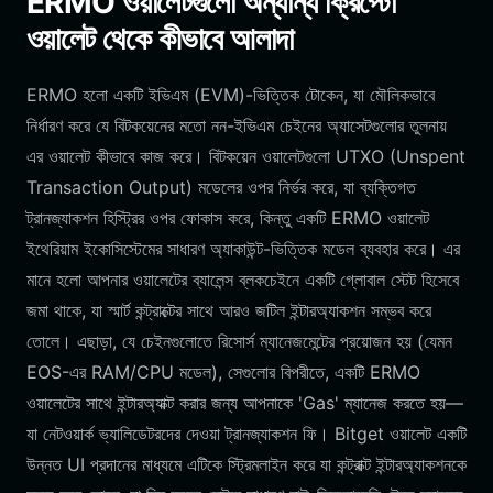
ERMO ওয়ালেটগুলো অন্যান্য ক্রিপ্টো
ওয়ালেট থেকে কীভাবে আলাদা
ERMO হলো একটি ইভিএম (EVM)-ভিত্তিক টোকেন, যা মৌলিকভাবে
নির্ধারণ করে যে বিটকয়েনের মতো নন-ইভিএম চেইনের অ্যাসেটগুলোর তুলনায়
এর ওয়ালেট কীভাবে কাজ করে। বিটকয়েন ওয়ালেটগুলো UTXO (Unspent
Transaction Output) মডেলের ওপর নির্ভর করে, যা ব্যক্তিগত
ট্রানজ্যাকশন হিস্ট্রির ওপর ফোকাস করে, কিন্তু একটি ERMO ওয়ালেট
ইথেরিয়াম ইকোসিস্টেমের সাধারণ অ্যাকাউন্ট-ভিত্তিক মডেল ব্যবহার করে। এর
মানে হলো আপনার ওয়ালেটের ব্যালেন্স ব্লকচেইনে একটি গ্লোবাল স্টেট হিসেবে
জমা থাকে, যা স্মার্ট কন্ট্রাক্টের সাথে আরও জটিল ইন্টারঅ্যাকশন সম্ভব করে
তোলে। এছাড়া, যে চেইনগুলোতে রিসোর্স ম্যানেজমেন্টের প্রয়োজন হয় (যেমন
EOS-এর RAM/CPU মডেল), সেগুলোর বিপরীতে, একটি ERMO
ওয়ালেটের সাথে ইন্টারঅ্যাক্ট করার জন্য আপনাকে 'Gas' ম্যানেজ করতে হয়—
যা নেটওয়ার্ক ভ্যালিডেটরদের দেওয়া ট্রানজ্যাকশন ফি। Bitget ওয়ালেট একটি
উন্নত UI প্রদানের মাধ্যমে এটিকে স্ট্রিমলাইন করে যা কন্ট্রাক্ট ইন্টারঅ্যাকশনকে