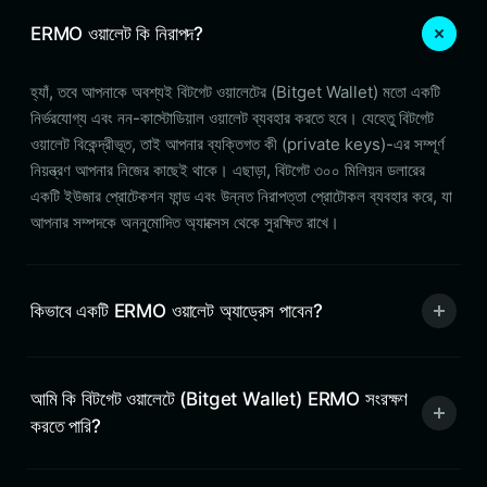
ERMO ওয়ালেট কি নিরাপদ?
হ্যাঁ, তবে আপনাকে অবশ্যই বিটগেট ওয়ালেটের (Bitget Wallet) মতো একটি
নির্ভরযোগ্য এবং নন-কাস্টোডিয়াল ওয়ালেট ব্যবহার করতে হবে। যেহেতু বিটগেট
ওয়ালেট বিকেন্দ্রীভূত, তাই আপনার ব্যক্তিগত কী (private keys)-এর সম্পূর্ণ
নিয়ন্ত্রণ আপনার নিজের কাছেই থাকে। এছাড়া, বিটগেট ৩০০ মিলিয়ন ডলারের
একটি ইউজার প্রোটেকশন ফান্ড এবং উন্নত নিরাপত্তা প্রোটোকল ব্যবহার করে, যা
আপনার সম্পদকে অননুমোদিত অ্যাক্সেস থেকে সুরক্ষিত রাখে।
কিভাবে একটি ERMO ওয়ালেট অ্যাড্রেস পাবেন?
আমি কি বিটগেট ওয়ালেটে (Bitget Wallet) ERMO সংরক্ষণ
করতে পারি?