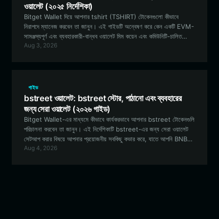
ওয়ালেট (২০২৫ নির্দেশিকা)
Bitget Wallet দিয়ে আপনার tshirt (TSHIRT) টোকেনগুলো কীভাবে
নিরাপদে ম্যানেজ করবেন তা জানুন। এই গাইডটি অন্বেষণ করে কেন একটি EVM-
সামঞ্জস্যপূর্ণ এবং ব্যবহারকারী-বান্ধব ওয়ালেট মিম কয়েন এবং কমিউনিটি-চালিত
Aug 3, 2026
ডিজিটাল সংগ্রহযোগ্য আইটেমগুলোর জগতে নেভিগেট করার জন্য অপরিহার্য।
গাইড
bstreet ওয়ালেট: bstreet স্টোর, পাঠানো এবং ব্যবহারের
জন্য সেরা ওয়ালেট (২০২৬ গাইড)
Bitget Wallet-এর মাধ্যমে কীভাবে কার্যকরভাবে আপনার bstreet টোকেনগুলি
পরিচালনা করবেন তা জানুন। এই নির্দেশিকাটি bstreet-এর জন্য সেরা ওয়ালেট
সেটআপ করার বিষয়ে আপনার প্রয়োজনীয় সবকিছু কভার করে, যাতে আপনি BNB
Aug 4, 2026
ইকোসিস্টেমে ট্রেড করতে, কমিউনিটি গভর্নেন্সে অংশগ্রহণ করতে এবং আপনার সম্পদ
সুরক্ষিত রাখতে পারেন।