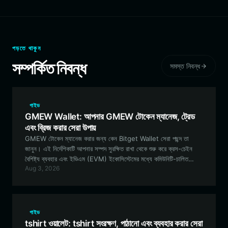
পড়তে থাকুন
সম্পর্কিত নিবন্ধ
সমস্ত নিবন্ধ
গাইড
GMEW Wallet: আপনার GMEW টোকেন ম্যানেজ, ট্রেড
এবং ব্রিজ করার সেরা উপায়
GMEW টোকেন ম্যানেজ করার জন্য কেন Bitget Wallet সেরা পছন্দ তা
জানুন। এই নির্দেশিকাটি আপনার সম্পদ সুরক্ষিত রাখা থেকে শুরু করে ক্রস-চেইন
বৈশিষ্ট্য ব্যবহার এবং ইভিএম (EVM) ইকোসিস্টেমের মধ্যে কমিউনিটি-চালিত
Aug 3, 2026
গভর্নেন্স পর্যন্ত সবকিছু কভার করে।
গাইড
tshirt ওয়ালেট: tshirt সংরক্ষণ, পাঠানো এবং ব্যবহার করার সেরা