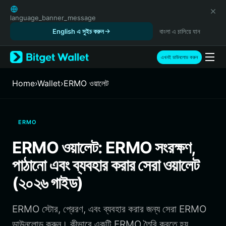
English
日本語
language_banner_message
Tiếng Việt
English এ সুইচ করুন
বাংলা এ চালিয়ে যান
Русский
Español (Latinoamérica)
এখনই ডাউনলোড করুন
Türkçe
Italiano
Home
›
Wallet
›
ERMO ওয়ালেট
Français
Deutsch
简体中文
ERMO
繁體中文
Português (Portugal)
ERMO ওয়ালেট: ERMO সংরক্ষণ,
Bahasa Indonesia
পাঠানো এবং ব্যবহার করার সেরা ওয়ালেট
ภาษาไทย
हिन्दी
(২০২৬ গাইড)
বাংলা
Español
ERMO স্টোর, প্রেরণ, এবং ব্যবহার করার জন্য সেরা ERMO
Português (Brasil)
Español (Argentina)
ডাউনলোড করুন। কীভাবে একটি ERMO তৈরি করতে হয়,