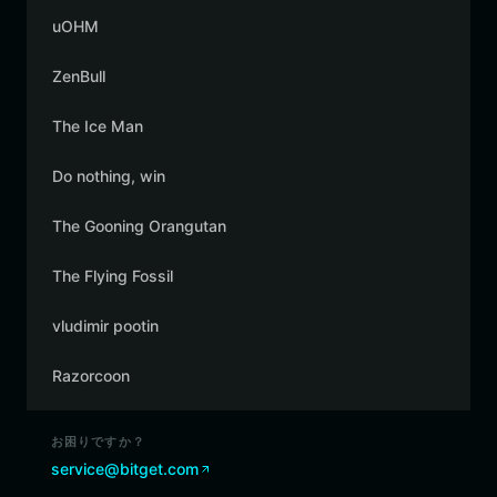
uOHM
ZenBull
The Ice Man
Do nothing, win
The Gooning Orangutan
The Flying Fossil
vludimir pootin
Razorcoon
お困りですか？
service@bitget.com