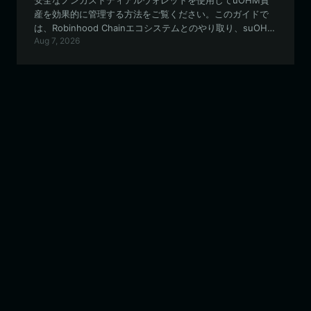
安全なノンカストディアルウォレットを使用してuOHM資
産を効果的に管理する方法をご覧ください。このガイドで
は、Robinhood Chainエコシステムとのやり取り、suOHM
Aug 7, 2026
のステーキング、およびuOHMプロトコルの実験的なDeFi
機能の活用方法の要点を解説します。