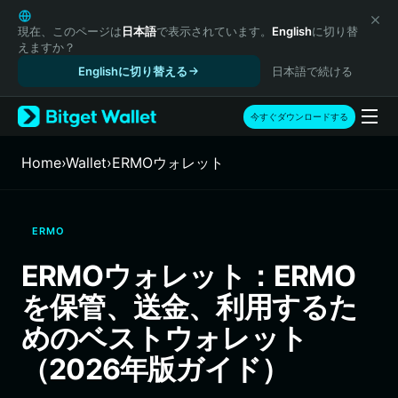
English
日本語
現在、このページは
日本語
で表示されています。
English
に切り替
えますか？
Tiếng Việt
Englishに切り替える
日本語で続ける
Русский
Español (Latinoamérica)
Türkçe
今すぐダウンロードする
Italiano
Français
Home
›
Wallet
›
ERMOウォレット
Deutsch
简体中文
繁體中文
ERMO
Português (Portugal)
Bahasa Indonesia
ERMOウォレット：ERMO
ภาษาไทย
を保管、送金、利用するた
हिन्दी
বাংলা
めのベストウォレット
Español
（2026年版ガイド）
Português (Brasil)
Español (Argentina)