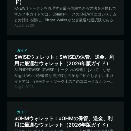
ド）
KNEWITトークンを管理する最も信頼できる方法をお探しで
すか？本ガイドでは、SolanaベースのKNEWITエコシステム
と対話する際に、Bitget Walletがなぜ最適な選択肢である
Aug 8, 2026
のかを解説します。Bitget Walletは、強化されたセキュリ
ティと、分散型予測市場へのシームレスなアクセスを提供
します。
ガイド
SWISEウォレット：SWISEの保管、送金、利
用に最適なウォレット（2026年版ガイド）
SLENDERWISE (SWISE) トークンの管理において、なぜ
Bitget Walletが最適な選択肢なのかをご紹介します。本ガ
イドでは、EVMネットワーク上のこのユニークなホラーテ
Aug 7, 2026
ーマのミーム実験について、その保管、取引、参加方法を
解説します。
ガイド
uOHMウォレット：uOHMの保管、送金、利
用に最適なウォレット（2026年版ガイド）