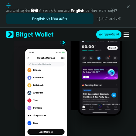
English
日本語
आप अभी यह पेज
हिन्दी
में देख रहे हैं. क्या आप
English
पर स्विच करना चाहेंगे?
Tiếng Việt
English पर स्विच करें
हिन्दी में जारी रखें
Русский
Español (Latinoamérica)
अभी डाउनलोड करें
Türkçe
Italiano
Français
Deutsch
简体中文
繁體中文
Português (Portugal)
Bahasa Indonesia
ภาษาไทย
हिन्दी
বাংলা
Español
Português (Brasil)
Español (Argentina)