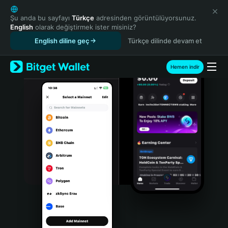
English
日本語
Şu anda bu sayfayı
Türkçe
adresinden görüntülüyorsunuz.
English
olarak değiştirmek ister misiniz?
Tiếng Việt
English diline geç
Türkçe dilinde devam et
Русский
Español (Latinoamérica)
Türkçe
Hemen indir
Italiano
Français
Deutsch
简体中文
繁體中文
Português (Portugal)
Bahasa Indonesia
ภาษาไทย
हिन्दी
বাংলা
Español
Português (Brasil)
Español (Argentina)