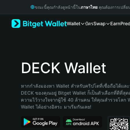
English
ขณะนี้คุณกำลังดูหน้านี้ใน
ภาษาไทย
คุณต้องการเปลี่ย
日本語
Tiếng Việt
Wallet
บัตร
Swap
Earn
Pred
Русский
Español (Latinoamérica)
Türkçe
Italiano
Français
Deutsch
DECK Wallet
简体中文
繁體中文
Português (Portugal)
หากกำลังมองหา Wallet สำหรับคริปโตที่เชื่อถือได้และป
Bahasa Indonesia
DECK ของคุณอยู่ Bitget Wallet ก็เป็นตัวเลือกที่ดีที่สุ
ภาษาไทย
ความไว้วางใจจากผู้ใช้ 40 ล้านคน ให้คุณสำรวจโลก 
हिन्दी
Wallet ได้อย่างอิสระ มาเริ่มกันเลย!
বাংলা
Español
Português (Brasil)
Español (Argentina)