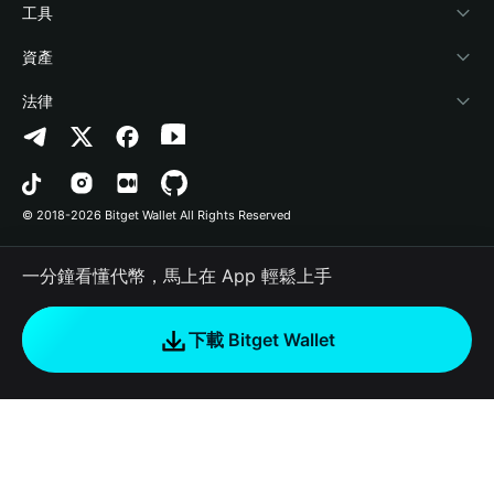
加密資訊
Payfi Crypto
連接錢包
風險保障基金
工具
幫助中心
Crypto Swap API
Bitget Wallet Pay
安全防護技術
快捷買幣
資產
‌聯繫我們
Altcoin Season Index
合作上架
授權檢測
Arbitrum
法律
品牌資源
Prediction Markets
合約檢測
Avalanche
隱私協議
工作機會
DApp
批次轉帳
Bitcoin
用戶使用協議
© 2018-2026 Bitget Wallet All Rights Reserved
官方渠道驗證
Trade
BNB Chain
Risk Disclosure
一分鐘看懂代幣，馬上在 App 輕鬆上手
RWA
Polygon
如何購買加密貨幣
下載 Bitget Wallet