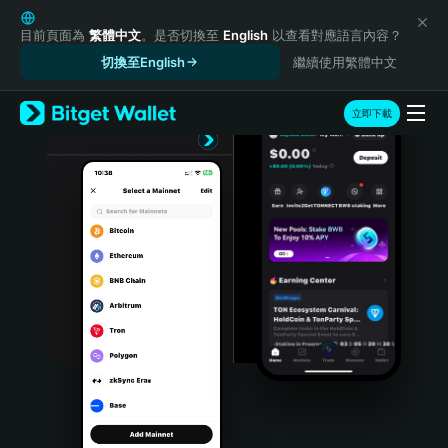
English
日本語
目前頁面為
繁體中文
。是否切換至
English
以查看對應語言內容？
Tiếng Việt
切換至English
繼續使用繁體中文
Русский
Español (Latinoamérica)
立即下載
Türkçe
Italiano
Français
Deutsch
简体中文
繁體中文
Português (Portugal)
Bahasa Indonesia
ภาษาไทย
हिन्दी
বাংলা
Español
Português (Brasil)
Español (Argentina)