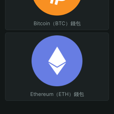
Bitcoin（BTC）錢包
Ethereum（ETH）錢包