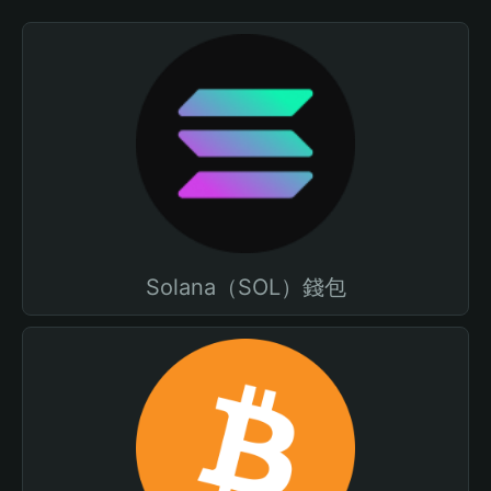
Solana（SOL）錢包