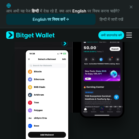
English
日本語
आप अभी यह पेज
हिन्दी
में देख रहे हैं. क्या आप
English
पर स्विच करना चाहेंगे?
Tiếng Việt
English पर स्विच करें
हिन्दी में जारी रखें
Русский
Español (Latinoamérica)
अभी डाउनलोड करें
Türkçe
Italiano
Français
Deutsch
简体中文
繁體中文
Português (Portugal)
Bahasa Indonesia
ภาษาไทย
हिन्दी
বাংলা
Español
Português (Brasil)
Español (Argentina)