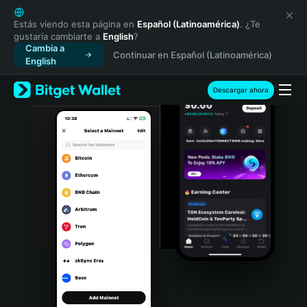
English
日本語
Estás viendo esta página en
Español (Latinoamérica)
. ¿Te
gustaría cambiarte a
English
?
Tiếng Việt
Cambia a
Continuar en Español (Latinoamérica)
Русский
English
Español (Latinoamérica)
Türkçe
Descargar ahora
Italiano
Français
Deutsch
简体中文
繁體中文
Português (Portugal)
Bahasa Indonesia
ภาษาไทย
हिन्दी
বাংলা
Español
Português (Brasil)
Español (Argentina)