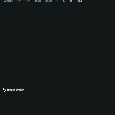
Waktu
1m
5m
15m
30m
1j
4j
1H
1M