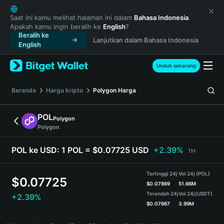
English
日本語
Saat ini kamu melihat halaman ini dalam
Bahasa Indonesia
.
Apakah kamu ingin beralih ke
English
?
Tiếng Việt
Beralih ke
Lanjutkan dalam Bahasa Indonesia
Русский
English
Español (Latinoamérica)
Türkçe
Unduh sekarang
Italiano
Français
Beranda
Harga kripto
Polygon
Harga
Deutsch
简体中文
POL
Polygon
繁體中文
Polygon
Português (Portugal)
Bahasa Indonesia
POL ke USD:
1 POL = $0.07725 USD
+2.39%
1H
ภาษาไทย
हिन्दी
Tertinggi 24j
Vol 24j (POL)
$
0.07725
বাংলা
$
0.07869
51.66M
Terendah 24j
Vol 24j
(USDT)
+2.39%
Español
$
0.07667
3.99M
Português (Brasil)
POL Price Chart
Español (Argentina)