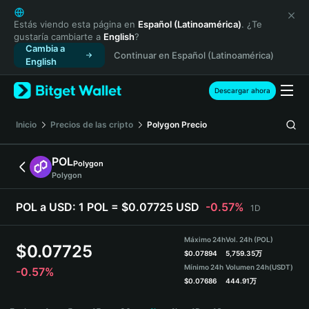
English
日本語
Estás viendo esta página en
Español (Latinoamérica)
. ¿Te
gustaría cambiarte a
English
?
Tiếng Việt
Cambia a
Continuar en Español (Latinoamérica)
Русский
English
Español (Latinoamérica)
Türkçe
Descargar ahora
Italiano
Français
Inicio
Precios de las cripto
Polygon
Precio
Deutsch
简体中文
POL
Polygon
繁體中文
Polygon
Português (Portugal)
Bahasa Indonesia
POL a USD:
1 POL = $0.07725 USD
-0.57%
1D
ภาษาไทย
हिन्दी
Máximo 24h
Vol. 24h (POL)
$
0.07725
বাংলা
$
0.07894
5,759.35万
Mínimo 24h
Volumen 24h
(USDT)
-0.57%
Español
$
0.07686
444.91万
Português (Brasil)
POL Price Chart
Español (Argentina)