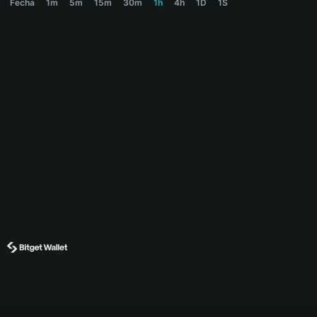
Fecha
1m
5m
15m
30m
1h
4h
1D
1S