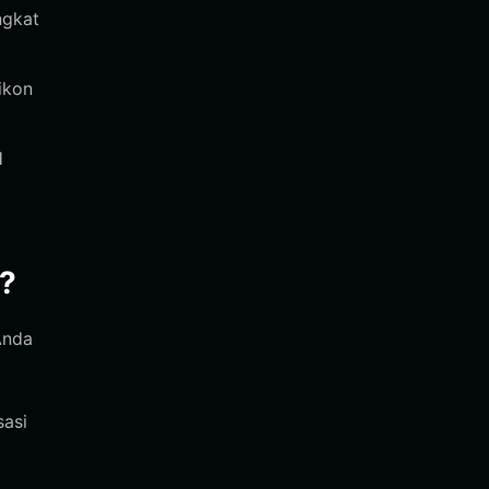
ngkat
ikon
H
?
Anda
sasi