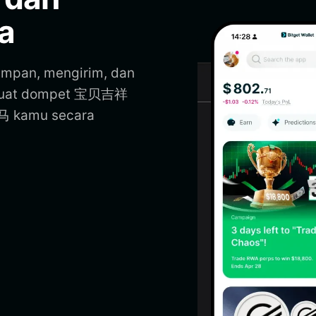
a
pan, mengirim, dan
buat dompet 宝贝吉祥
马 kamu secara