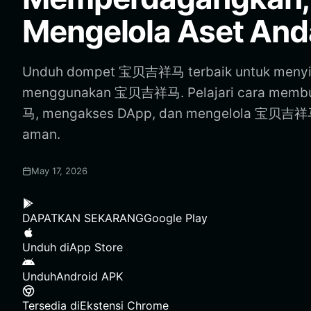
Mengelola Aset And
Unduh dompet 宝贝吉祥马 terbaik untuk menyim
menggunakan 宝贝吉祥马. Pelajari cara mem
马, mengakses DApp, dan mengelola 宝贝吉祥
aman.
May 17, 2026
DAPATKAN SEKARANG
Google Play
Unduh di
App Store
Unduh
Android APK
Tersedia di
Ekstensi Chrome