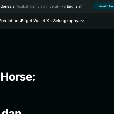
ndonesia
. Apakah kamu ingin beralih ke
English
?
Beralih ke
Predictions
Bitget Wallet X
Selengkapnya
Horse:
 dan