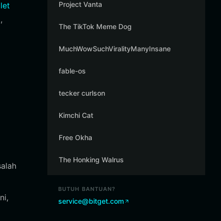
Project Vanta
let
,
The TikTok Meme Dog
MuchWowSuchViralityManyInsane
fable-os
tecker curlson
Kimchi Cat
Free Okha
The Honking Walrus
salah
BUTUH BANTUAN?
ni,
service@bitget.com