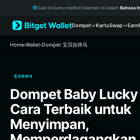
English
Saat ini kamu melihat halaman ini dalam
Bahasa I
日本語
Tiếng Việt
Dompet
Kartu
Swap
Earn
Русский
Español (Latinoamérica)
Türkçe
Home
›
Wallet
›
Dompet 宝贝吉祥马
Italiano
Français
Deutsch
简体中文
宝贝吉祥马
繁體中文
Português (Portugal)
Dompet Baby Lucky 
Bahasa Indonesia
ภาษาไทย
Cara Terbaik untuk
हिन्दी
বাংলা
Menyimpan,
Español
Português (Brasil)
Memperdagangkan,
Español (Argentina)