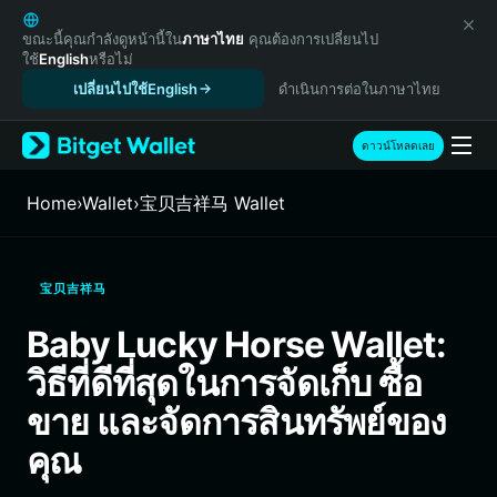
English
日本語
ขณะนี้คุณกำลังดูหน้านี้ใน
ภาษาไทย
คุณต้องการเปลี่ยนไป
ใช้
English
หรือไม่
Tiếng Việt
เปลี่ยนไปใช้English
ดำเนินการต่อในภาษาไทย
Русский
Español (Latinoamérica)
Türkçe
ดาวน์โหลดเลย
Italiano
Français
Home
›
Wallet
›
宝贝吉祥马 Wallet
Deutsch
简体中文
繁體中文
宝贝吉祥马
Português (Portugal)
Bahasa Indonesia
Baby Lucky Horse Wallet:
ภาษาไทย
วิธีที่ดีที่สุดในการจัดเก็บ ซื้อ
हिन्दी
বাংলা
ขาย และจัดการสินทรัพย์ของ
Español
คุณ
Português (Brasil)
Español (Argentina)