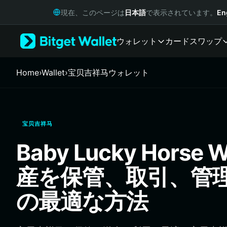
English
現在、このページは
日本語
で表示されています。
En
日本語
Tiếng Việt
ウォレット
カード
スワップ
Русский
Español (Latinoamérica)
Türkçe
Home
›
Wallet
›
宝贝吉祥马ウォレット
Italiano
Français
Deutsch
简体中文
宝贝吉祥马
繁體中文
Português (Portugal)
Baby Lucky Horse W
Bahasa Indonesia
ภาษาไทย
産を保管、取引、管
हिन्दी
বাংলা
の最適な方法
Español
Português (Brasil)
Español (Argentina)