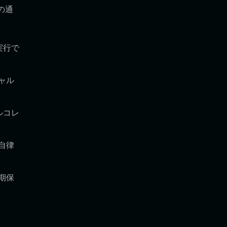
の通
実行で
ャル
ルコレ
自律
期保