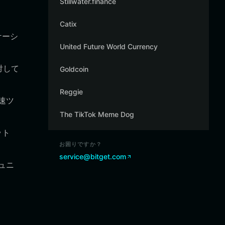
Stillwater.finance
Catix
ケーシ
United Future World Currency
対して
Goldcoin
Reggie
速ツ
The TikTok Meme Dog
ット
お困りですか？
service@bitget.com
ュニ