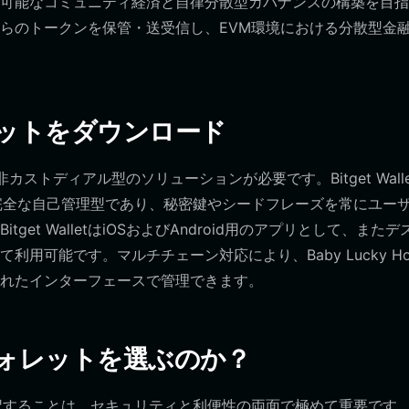
可能なコミュニティ経済と自律分散型ガバナンスの構築を目指
らのトークンを保管・送受信し、EVM環境における分散型金
seウォレットをダウンロード
な非カストディアル型のソリューションが必要です。Bitget Walle
完全な自己管理型であり、秘密鍵やシードフレーズを常にユー
t WalletはiOSおよびAndroid用のアプリとして、またデ
可能です。マルチチェーン対応により、Baby Lucky Hor
れたインターフェースで管理できます。
orseウォレットを選ぶのか？
択することは、セキュリティと利便性の両面で極めて重要です