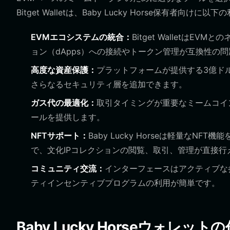
Bitget Walletは、Baby Lucky Horse保有者向け
EVMエコシステムの統合：
Bitget Walletは
ョン（dApps）への接続やトークン管理が互換性の
高度な資産保護：
プラットフォームが提供する3億ド
さらなるセキュリティ層を追加できます。
ガス代の最適化：
取引タイミングが重要なミームコイ
ールを提供します。
NFTサポート：
Baby Lucky Horseは軽量なNFT
で、文化IPコレクションの閲覧、取引、管理が直接行
コミュニティ交流：
インターフェースはアクティブな
ティインセンティブプログラムの利用が簡単です。
Baby Lucky Horseウォレッ