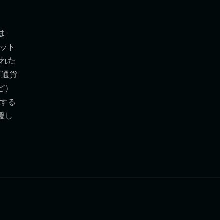
ま
レット
れた
ブ通貨
ど）
化する
援し