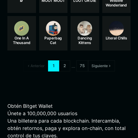
🥢
MOOT MOOT
LOOT OR DIE
Wildlife
Wonderland
One In A
Paperbag
Dancing
Literal Chills
Thousand
Cat
Kittens
...
1
2
75
Anterior
Siguiente
Obtén Bitget Wallet
Únete a
100,000,000
usuarios
Una billetera para cada blockchain. Intercambia,
obtén retornos, paga y explora on-chain, con total
control de tus claves.