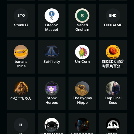
STO
END
Stonk.Fi
Litecoin
Sanafi
ENDGAME
Mascot
Onchain
banana
Sci-fi city
Uni Corn
首款3D动态定
shiba
时回购百分比
火星UI
ベビーちゃん
Stonk
The Pygmy
Larp Final
Heroes
Hippo
Boss
🥢