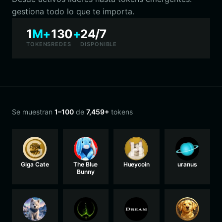
gestiona todo lo que te importa.
1
M+
130
+
24/7
TOKENS
REDES
DISPONIBLE
Se muestran
1–100
de
7,459+
tokens
Giga Cate
The Blue
Hueycoin
uranus
Bunny