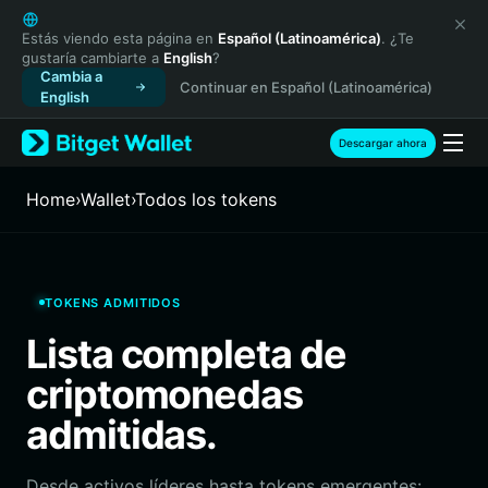
English
日本語
Estás viendo esta página en
Español (Latinoamérica)
. ¿Te
gustaría cambiarte a
English
?
Tiếng Việt
Cambia a
Continuar en Español (Latinoamérica)
Русский
English
Español (Latinoamérica)
Türkçe
Descargar ahora
Italiano
Français
Home
›
Wallet
›
Todos los tokens
Deutsch
简体中文
繁體中文
Português (Portugal)
TOKENS ADMITIDOS
Bahasa Indonesia
Lista completa de
ภาษาไทย
हिन्दी
criptomonedas
বাংলা
admitidas.
Español
Português (Brasil)
Español (Argentina)
Desde activos líderes hasta tokens emergentes: