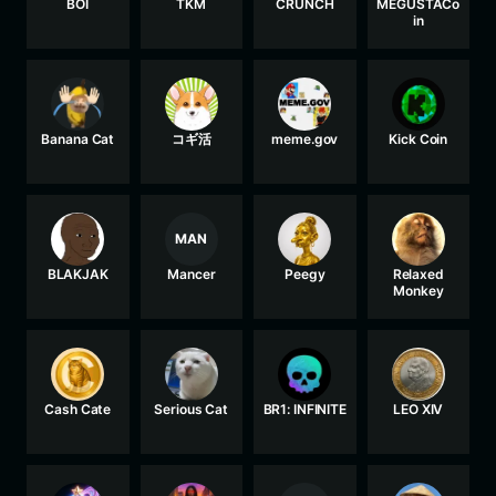
BOI
TKM
CRUNCH
MEGUSTACo
in
Banana Cat
コギ活
meme.gov
Kick Coin
MAN
BLAKJAK
Mancer
Peegy
Relaxed
Monkey
Cash Cate
Serious Cat
BR1: INFINITE
LEO XIV