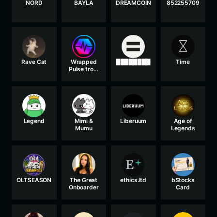
NORD
BAYLA
DREAMCOIN
852255709
Rave Cat
Wrapped
████████
Time
Pulse from
PulseChain
Legend
Mimi &
Liberuum
Age of
Mumu
Legends
OLTSEASON
The Great
ethics.ltd
bStocks
Onboarder
Card