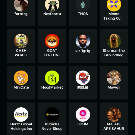
fartdog
Nosferatu
TNOS
Meme
Taking Over
Ventures
CASH
GOAT
sixfignig
Sherman the
WHALE
FORTUNE
Groundhog
MiniCate
HoodMarket
蜘蛛侠
Mowgli
Hertz Global
bStocks
uOHM
APE APE
Holdings Inc
Never Sleep
APE SAHUR