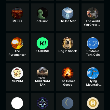
MOOD
delusion
The Ice Man
The World
You Grew Up
In
The
KACHING
Dog In Shock
Unstable
Pyromancer
Tank Coin
Mr.POM
MOO NAM
The Heroic
Flying
TAK
Goose
Mountain
Goat