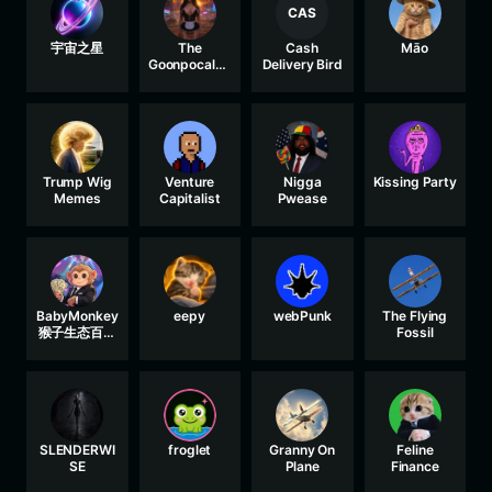
CAS
宇宙之星
The
Cash
Māo
Goonpocalyp
Delivery Bird
se
Trump Wig
Venture
Nigga
Kissing Party
Memes
Capitalist
Pwease
BabyMonkey
eepy
webPunk
The Flying
猴子生态百分
Fossil
百分红币
SLENDERWI
froglet
Granny On
Feline
SE
Plane
Finance