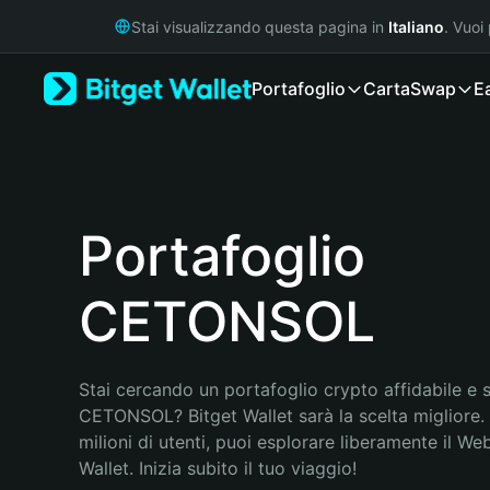
English
Stai visualizzando questa pagina in
Italiano
. Vuoi
日本語
Tiếng Việt
Portafoglio
Carta
Swap
E
Русский
Español (Latinoamérica)
Türkçe
Italiano
Français
Deutsch
Portafoglio
简体中文
繁體中文
CETONSOL
Português (Portugal)
Bahasa Indonesia
ภาษาไทย
हिन्दी
Stai cercando un portafoglio crypto affidabile e si
বাংলা
CETONSOL? Bitget Wallet sarà la scelta migliore. 
Español
milioni di utenti, puoi esplorare liberamente il Web
Português (Brasil)
Wallet. Inizia subito il tuo viaggio!
Español (Argentina)