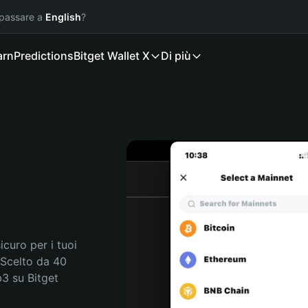
 passare a
English
?
arn
Predictions
Bitget Wallet X
Di più
curo per i tuoi 
Scelto da 40 
3 su Bitget 