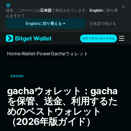
English
日本語
現在、このページは
日本語
で表示されています。
English
に切り替
えますか？
Tiếng Việt
Englishに切り替える
日本語で続ける
Русский
Español (Latinoamérica)
Türkçe
今すぐダウンロードする
Italiano
Français
Home
›
Wallet
›
PowerGachaウォレット
Deutsch
简体中文
繁體中文
GACHA
Português (Portugal)
Bahasa Indonesia
gachaウォレット：gacha
ภาษาไทย
を保管、送金、利用するた
हिन्दी
বাংলা
めのベストウォレット
Español
（2026年版ガイド）
Português (Brasil)
Español (Argentina)