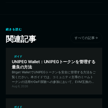
続きを読む
関連記事
すべての記事
ガイド
UNIPEG Wallet：UNIPEGトークンを管理する
最良の方法
Bitget WalletでUNIPEGトークンを安全に管理する方法をご
覧ください。本ガイドでは、コミュニティ主導のミームト
ークンの活用やDeFi実験への参加において、EVM互換の分
Aug 6, 2026
散型ウォレットが不可欠である理由を解説します。
ガイド