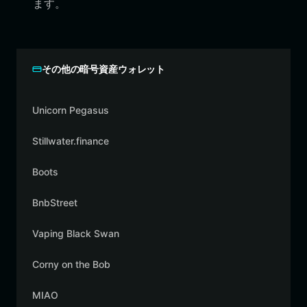
ます。
その他の暗号資産ウォレット
Unicorn Pegasus
Stillwater.finance
Boots
BnbStreet
Vaping Black Swan
Corny on the Bob
MIAO