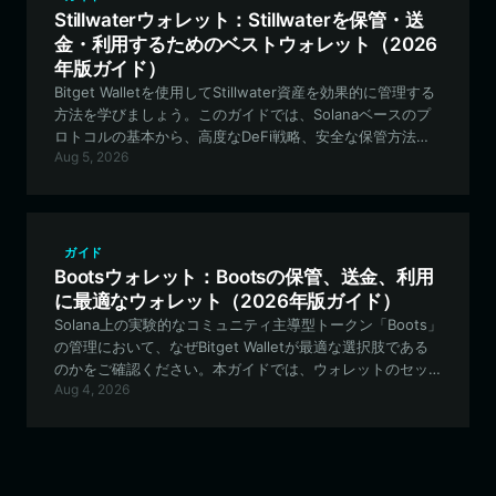
Stillwaterウォレット：Stillwaterを保管・送
金・利用するためのベストウォレット（2026
年版ガイド）
Bitget Walletを使用してStillwater資産を効果的に管理する
方法を学びましょう。このガイドでは、Solanaベースのプ
ロトコルの基本から、高度なDeFi戦略、安全な保管方法ま
Aug 5, 2026
でを網羅しています。
ガイド
Bootsウォレット：Bootsの保管、送金、利用
に最適なウォレット（2026年版ガイド）
Solana上の実験的なコミュニティ主導型トークン「Boots」
の管理において、なぜBitget Walletが最適な選択肢である
のかをご確認ください。本ガイドでは、ウォレットのセッ
Aug 4, 2026
トアップ方法、流動性の管理方法、そしてBootsエコシステ
ムに安全に参加する方法を解説します。