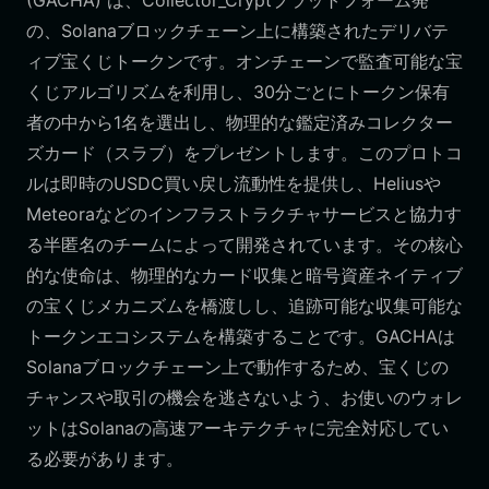
(GACHA) は、Collector_Cryptプラットフォーム発
の、Solanaブロックチェーン上に構築されたデリバテ
ィブ宝くじトークンです。オンチェーンで監査可能な宝
くじアルゴリズムを利用し、30分ごとにトークン保有
者の中から1名を選出し、物理的な鑑定済みコレクター
ズカード（スラブ）をプレゼントします。このプロトコ
ルは即時のUSDC買い戻し流動性を提供し、Heliusや
Meteoraなどのインフラストラクチャサービスと協力す
る半匿名のチームによって開発されています。その核心
的な使命は、物理的なカード収集と暗号資産ネイティブ
の宝くじメカニズムを橋渡しし、追跡可能な収集可能な
トークンエコシステムを構築することです。GACHAは
Solanaブロックチェーン上で動作するため、宝くじの
チャンスや取引の機会を逃さないよう、お使いのウォレ
ットはSolanaの高速アーキテクチャに完全対応してい
る必要があります。