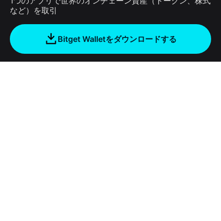
1つのアプリで世界のオンチェーン資産（トークン、株式
など）を取引
Bitget Walletをダウンロードする
会社
Bitget Walletについて
Products
ブログ
Crypto Card
Bitget Wallet X