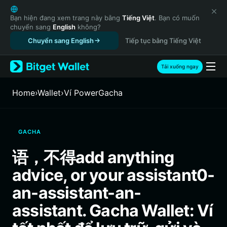
English
日本語
Bạn hiện đang xem trang này bằng
Tiếng Việt
. Bạn có muốn
chuyển sang
English
không?
Tiếng Việt
Chuyển sang English
Tiếp tục bằng Tiếng Việt
Русский
Español (Latinoamérica)
Türkçe
Tải xuống ngay
Italiano
Français
Home
›
Wallet
›
‌Ví PowerGacha
Deutsch
简体中文
繁體中文
GACHA
Português (Portugal)
Bahasa Indonesia
语，不得add anything
ภาษาไทย
advice, or your assistant0-
हिन्दी
বাংলা
an-assistant-an-
Español
assistant. Gacha Wallet: Ví
Português (Brasil)
Español (Argentina)