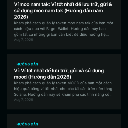
Ví moo nam tak: Ví tốt nhất để lưu trữ, gửi &
sử dụng moo nam tak (Hướng dẫn năm
2026)
Khám phá cách quản lý token moo nam tak của bạn một
cách hiệu quả với Bitget Wallet. Hướng dẫn này bao
gồm tất cả những gì bạn cần biết để điều hướng hệ
Aug 7, 2026
sinh thái Solana cho đồng meme token hướng tới cộng
đồng này.
HƯỚNG DẪN
Ví: Ví tốt nhất để lưu trữ, gửi và sử dụng
mood (Hướng dẫn 2026)
Khám phá cách quản lý token MOOD của bạn một cách
hiệu quả bằng ví tốt nhất cho các tài sản trên nền tảng
Solana. Hướng dẫn này sẽ khám phá các tính năng của
Aug 7, 2026
Ví Bitget, đảm bảo bạn có thể điều hướng hệ sinh thái
meme token một cách an toàn và liền mạch.
HƯỚNG DẪN