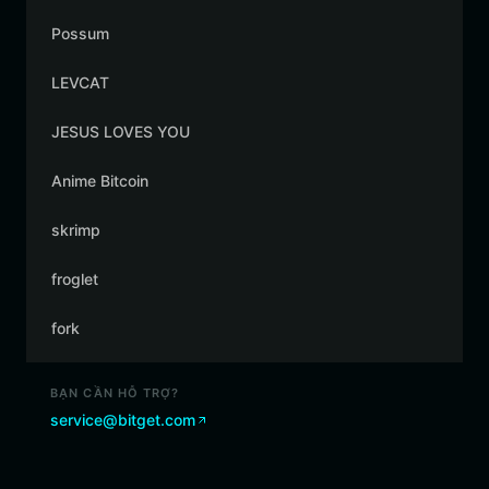
Possum
LEVCAT
JESUS LOVES YOU
Anime Bitcoin
skrimp
froglet
fork
BẠN CẦN HỖ TRỢ?
service@bitget.com