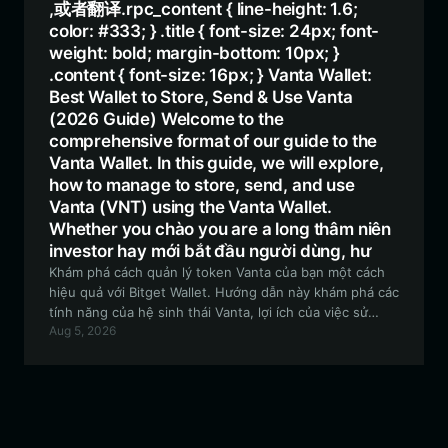
,或者翻译.rpc_content { line-height: 1.6;
color: #333; } .title { font-size: 24px; font-
weight: bold; margin-bottom: 10px; }
.content { font-size: 16px; } Vanta Wallet:
Best Wallet to Store, Send & Use Vanta
(2026 Guide) Welcome to the
comprehensive format of our guide to the
Vanta Wallet. In this guide, we will explore,
how to manage to store, send, and use
Vanta (VNT) using the Vanta Wallet.
Whether you chào you are a long thâm niên
investor hay mới bắt đầu người dùng, hư
Khám phá cách quản lý token Vanta của bạn một cách
hiệu quả với Bitget Wallet. Hướng dẫn này khám phá các
tính năng của hệ sinh thái Vanta, lợi ích của việc sử
Aug 5, 2026
dụng ví tương thích EVM an toàn và cách bắt đầu với tài
sản kỹ thuật số của bạn ngay hôm nay.