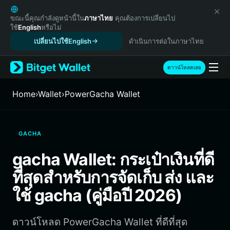
English
日本語
ขณะนี้คุณกำลังดูหน้านี้ใน
ภาษาไทย
คุณต้องการเปลี่ยนไป
ใช้
English
หรือไม่
Tiếng Việt
เปลี่ยนไปใช้English
ดำเนินการต่อในภาษาไทย
Русский
Español (Latinoamérica)
Türkçe
ดาวน์โหลดเลย
Italiano
Français
Home
›
Wallet
›
PowerGacha Wallet
Deutsch
简体中文
繁體中文
GACHA
Português (Portugal)
Bahasa Indonesia
gacha Wallet: กระเป๋าเงินที่ดี
ภาษาไทย
ที่สุดสำหรับการจัดเก็บ ส่ง และ
हिन्दी
বাংলা
ใช้ gacha (คู่มือปี 2026)
Español
Português (Brasil)
ดาวน์โหลด PowerGacha Wallet ที่ดีที่สุด
Español (Argentina)