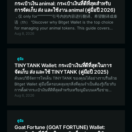
กระเป๋าเงิน animal: กระเป๋าเงินที่ดีที่สุดสำหรับ
การจัดเก็บ ส่ง และใช้งาน animal (คู่มือปี 2026)
，仅 only for""""""""""引号内的内容进行翻译。希望翻译成泰
语（th） "Discover why Bitget Wallet is the top choice
for managing your animal tokens. This guide covers
Aug 8, 2026
everything from setup to trading, ensuring you have a
secure and efficient experience with this unique
meme-based asset on the Solana blockchain."
คู่มือ
TINYTANK Wallet: กระเป๋าเงินที่ดีที่สุดในการ
จัดเก็บ ส่ง และใช้ TINYTANK (คู่มือปี 2025)
ค้นพบวิธีจัดการโทเค็น TINYTANK ของคุณได้อย่างราบรื่นด้วย
Bitget Wallet คู่มือนี้ครอบคลุมทุกสิ่งที่คุณจำเป็นต้องรู้เกี่ยวกับ
การตั้งค่ากระเป๋าเงินที่ดีที่สุดสำหรับเหรียญมีมบนเครือข่าย
Aug 6, 2026
Solana ตั้งแต่การตั้งค่าเริ่มต้นไปจนถึงการมีส่วนร่วมกับชุมชน
คู่มือ
Goat Fortune (GOAT FORTUNE) Wallet: