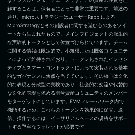
なデジタルインターフェースです。この資産の性質を理
解することは、保有者にとって非常に重要です。前述の
通り、microストラテジーはユーザーRabbiによる
MicroStrategyとその創設者に関する遊び心のあるツイ
ートから生まれたもので、メインプロジェクトの派生的
な実験的トークンとして位置づけられています。チーム
に関する情報は限定的で、小規模または匿名コミュニテ
ィによって維持されており、トークン化されたインセン
ティブとスマートコントラクトによって実装される基本
的なガバナンスに焦点を当てています。その核心は文化
的な表現と分散型の実験であり、社会的な交流や代替的
な文化的表現を求める暗号資産コミュニティのメンバー
をターゲットにしています。EVMフレームワーク内で
機能するため、これらのトークンを効果的に保管、送
信、操作するには、イーサリアムベースの規格をサポー
トする堅牢なウォレットが必要です。