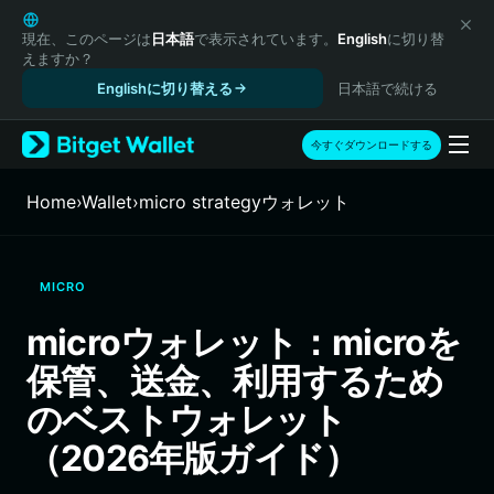
English
日本語
現在、このページは
日本語
で表示されています。
English
に切り替
えますか？
Tiếng Việt
Englishに切り替える
日本語で続ける
Русский
Español (Latinoamérica)
Türkçe
今すぐダウンロードする
Italiano
Français
Home
›
Wallet
›
micro strategyウォレット
Deutsch
简体中文
繁體中文
MICRO
Português (Portugal)
Bahasa Indonesia
microウォレット：microを
ภาษาไทย
保管、送金、利用するため
हिन्दी
বাংলা
のベストウォレット
Español
（2026年版ガイド）
Português (Brasil)
Español (Argentina)