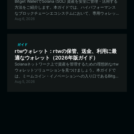
Bitget WalletでSolana (SOL) 資産を安全に管理・活用する
方法をご紹介します。本ガイドでは、ハイパフォーマンス
なブロックチェーンエコシステムにおいて、専用ウォレッ
Aug 6, 2026
トを使用する独自のメリットについて詳しく解説します。
ガイド
rtwウォレット：rtwの保管、送金、利用に最
適なウォレット（2026年版ガイド）
Solanaネットワーク上で資産を管理するための理想的なrtw
ウォレットソリューションを見つけましょう。本ガイドで
は、ミームコイン・イノベーションへの入り口であるBitget
Aug 5, 2026
Walletを使用して、rtw.funエコシステムを安全に保管、取
引、活用する方法を解説します。