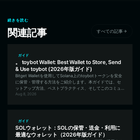
続きを読む
関連記事
すべての記事
ガイド
。 toybot Wallet: Best Wallet to Store, Send
& Use toybot (2026年版ガイド)
Bitget Walletを使用してSolana上のtoybotトークンを安全
に保管・管理する方法をご紹介します。本ガイドでは、セ
ットアップ方法、ベストプラクティス、そしてこのコミュ
Aug 8, 2026
ニティ主導のミームプロジェクトでの体験を最大限に活用
するためのヒントを解説します。
ガイド
SOLウォレット：SOLの保管・送金・利用に
最適なウォレット（2026年版ガイド）