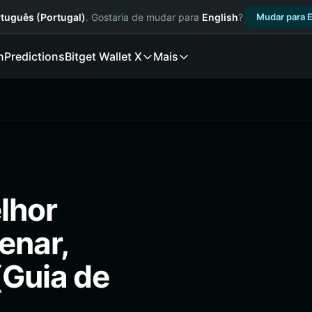
tuguês (Portugal)
. Gostaria de mudar para
English
?
Mudar para E
n
Predictions
Bitget Wallet X
Mais
lhor
enar,
(Guia de