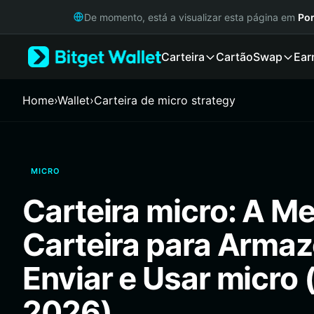
English
De momento, está a visualizar esta página em
Por
日本語
Tiếng Việt
Carteira
Cartão
Swap
Ear
Русский
Español (Latinoamérica)
Türkçe
Home
›
Wallet
›
Carteira de micro strategy
Italiano
Français
Deutsch
简体中文
MICRO
繁體中文
Português (Portugal)
Carteira micro: A Me
Bahasa Indonesia
ภาษาไทย
Carteira para Armaz
हिन्दी
বাংলা
Enviar e Usar micro 
Español
Português (Brasil)
2026)
Español (Argentina)