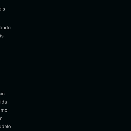
ais
tindo
is
in
ída
como
ém
odelo