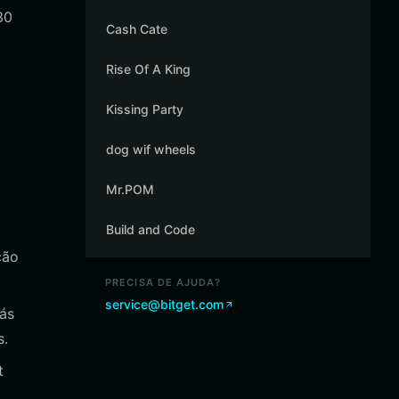
30
Cash Cate
Rise Of A King
Kissing Party
dog wif wheels
Mr.POM
Build and Code
ção
PRECISA DE AJUDA?
service@bitget.com
gás
s.
t