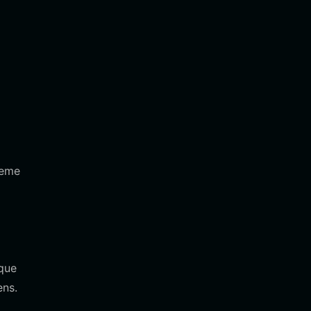
meme
 que
ens.