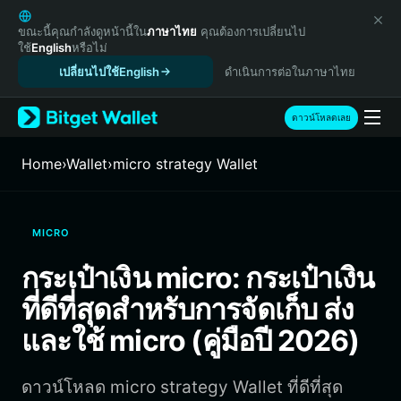
English
日本語
ขณะนี้คุณกำลังดูหน้านี้ใน
ภาษาไทย
คุณต้องการเปลี่ยนไป
ใช้
English
หรือไม่
Tiếng Việt
เปลี่ยนไปใช้English
ดำเนินการต่อในภาษาไทย
Русский
Español (Latinoamérica)
Türkçe
ดาวน์โหลดเลย
Italiano
Français
Home
›
Wallet
›
micro strategy Wallet
Deutsch
简体中文
繁體中文
MICRO
Português (Portugal)
Bahasa Indonesia
กระเป๋าเงิน micro: กระเป๋าเงิน
ภาษาไทย
ที่ดีที่สุดสำหรับการจัดเก็บ ส่ง
हिन्दी
বাংলা
และใช้ micro (คู่มือปี 2026)
Español
Português (Brasil)
ดาวน์โหลด micro strategy Wallet ที่ดีที่สุด
Español (Argentina)