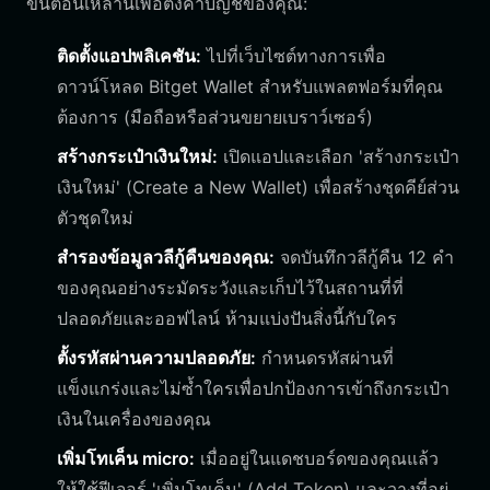
ขั้นตอนเหล่านี้เพื่อตั้งค่าบัญชีของคุณ:
ติดตั้งแอปพลิเคชัน:
ไปที่เว็บไซต์ทางการเพื่อ
ดาวน์โหลด Bitget Wallet สำหรับแพลตฟอร์มที่คุณ
ต้องการ (มือถือหรือส่วนขยายเบราว์เซอร์)
สร้างกระเป๋าเงินใหม่:
เปิดแอปและเลือก 'สร้างกระเป๋า
เงินใหม่' (Create a New Wallet) เพื่อสร้างชุดคีย์ส่วน
ตัวชุดใหม่
สำรองข้อมูลวลีกู้คืนของคุณ:
จดบันทึกวลีกู้คืน 12 คำ
ของคุณอย่างระมัดระวังและเก็บไว้ในสถานที่ที่
ปลอดภัยและออฟไลน์ ห้ามแบ่งปันสิ่งนี้กับใคร
ตั้งรหัสผ่านความปลอดภัย:
กำหนดรหัสผ่านที่
แข็งแกร่งและไม่ซ้ำใครเพื่อปกป้องการเข้าถึงกระเป๋า
เงินในเครื่องของคุณ
เพิ่มโทเค็น micro:
เมื่ออยู่ในแดชบอร์ดของคุณแล้ว
ให้ใช้ฟีเจอร์ 'เพิ่มโทเค็น' (Add Token) และวางที่อยู่