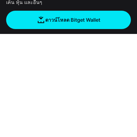
เค็น หุ้น และอื่นๆ
ดาวน์โหลด Bitget Wallet
บริษัท
เกี่ยวกับ Bitget Wallet
Products
Blog
Crypto Card
Bitget Wallet X